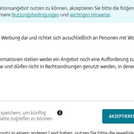
tionsangebot nutzen zu können, akzeptieren Sie bitte die folgen
unsere
Nutzungsbedingungen
und
wichtigen Hinweise
.
t Werbung dar und richtet sich ausschließlich an Personen mit W
formationen stellen weder ein Angebot noch eine Aufforderung z
r und dürfen nicht in Rechtsordnungen genutzt werden, in denen 
 speichern, um künftig
i
 Seite zugreifen zu können
SE
sitz in einem anderen Land haben, nutzen Sie bitte die jeweilige