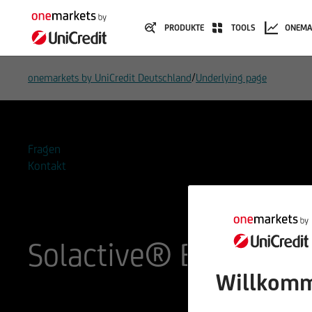
PRODUKTE
TOOLS
ONEMA
/
onemarkets by UniCredit Deutschland
Underlying page
Fragen
Kontakt
Solactive® BRIC E-C
Willkomm
ISIN
WKN
DE000SLA0BE3
SLA0BE