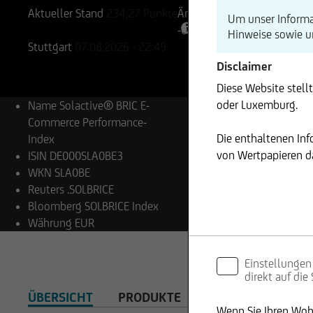
Aktueller Stand
234,27
Punkte
Änderung
Um unser Informa
-0,39%
-0,91
Hinweise sowie 
Stuttgart
07.08.2026
- 22:49
Disclaimer
Diese Website stell
oder Luxemburg.
Name
Solactive® BRIC E-
Commerce Performance-
Die enthaltenen In
Index
von Wertpapieren da
ISIN
DE000SLA0BE3
WKN
SLA0BE
Reuters
.SOLBRICE
Bloomberg
SOLBRICE Index
Währung
EUR
Einstellungen
direkt auf die
ÜBERSICHT
PRODUKTE
WICHTIGE HINWEI
Wenn Sie Ihren Wohn