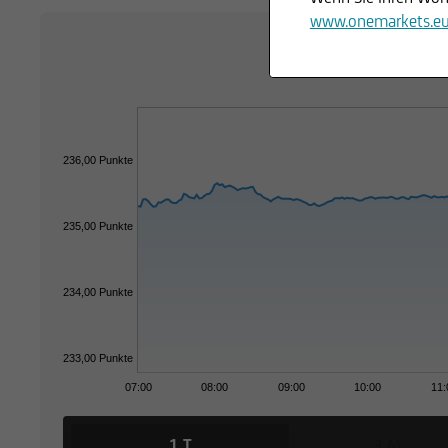
www.onemarkets.e
236,00 Punkte
235,00 Punkte
234,00 Punkte
233,00 Punkte
07:00
08:00
09:00
10:00
11:
1 T
3 M