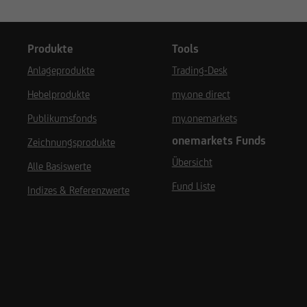
Produkte
Tools
Anlageprodukte
Trading-Desk
Hebelprodukte
my.one direct
Publikumsfonds
my.onemarkets
onemarkets Funds
Zeichnungsprodukte
Übersicht
Alle Basiswerte
Fund Liste
Indizes & Referenzwerte