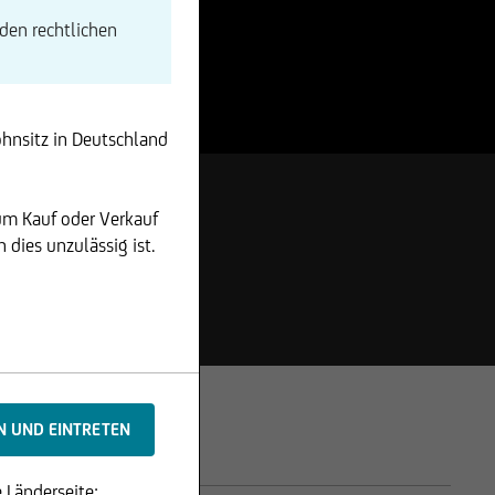
den rechtlichen
ohnsitz in Deutschland
um Kauf oder Verkauf
dies unzulässig ist.
 Länderseite: