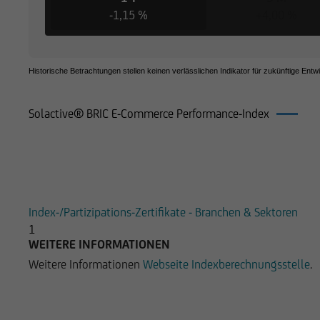
-1,15 %
+4,00 %
Historische Betrachtungen stellen keinen verlässlichen Indikator für zukünftige Entw
Solactive® BRIC E-Commerce Performance-Index
Produkte auf Solactive® BRIC E-C
Index-/Partizipations-Zertifikate - Branchen & Sektoren
1
WEITERE INFORMATIONEN
Weitere Informationen
Webseite Indexberechnungsstelle
.