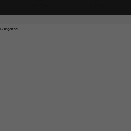
-13,63 %
-6,27 %
icklungen dar.
ommerce Performance-Index