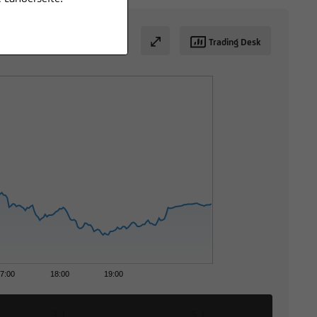
Trading Desk
7:00
18:00
19:00
3 J
5 J