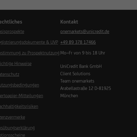
echtliches
Kontakt
sisprospekte
onemarkets@unicredit.de
egistrierungsdokumente & UVP
+49 89 378 17466
ustimmung zu Prospektnutzung
Mo–Fr von 9 bis 18 Uhr
ichtige Hinweise
UniCredit Bank GmbH
Client Solutions
atenschutz
Team onemarkets
utzungsbedingungen
Arabellastraße 12
D-81925
ertpapier-Mitteilungen
München
chhaltigkeitsrisiken
izenzvermerke
usübungserklärung
ptionsscheine