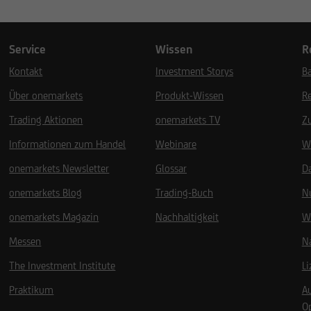
Service
Wissen
R
Kontakt
Investment Storys
Ba
Über onemarkets
Produkt-Wissen
R
Trading Aktionen
onemarkets TV
Z
Informationen zum Handel
Webinare
W
onemarkets Newsletter
Glossar
D
onemarkets Blog
Trading-Buch
N
onemarkets Magazin
Nachhaltigkeit
W
Messen
Na
The Investment Institute
L
Praktikum
A
O