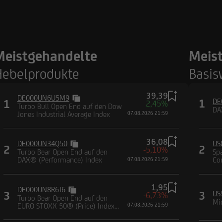
Meistgehandelte
Meis
ebelprodukte
Basis
39,39
DE000UN6U5M9
1
DE
1
2,45%
Turbo Bull Open End auf den Dow
DA
Jones Industrial Average Index
07.08.2026 21:59
36,08
DE000UN34Q50
US
2
2
-5,10%
Turbo Bear Open End auf den
Sp
DAX® (Performance) Index
Co
07.08.2026 21:59
1,95
DE000UN8R6J6
3
3
US
-6,73%
Turbo Bear Open End auf den
Mi
EURO STOXX 50® (Price) Index
07.08.2026 21:59
(EUR)