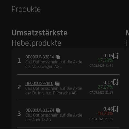
Produkte
Umsatzstärkste
Hebelprodukte
H
0,06
DE000UN33BF4
1
17,39%
Call Optionsschein auf die Aktie
der Volkswagen AG
07.08.2026 21:59
(Vorzugsaktien)
0,14
DE000UG9ZBL0
2
27,27%
Call Optionsschein auf die Aktie
der Dr. Ing. h.c. F. Porsche AG
07.08.2026 21:59
0,46
DE000UN332Z4
3
-10,20%
Call Optionsschein auf die Aktie
der Andritz AG
07.08.2026 21:59