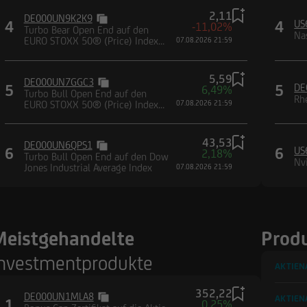
2,11
DE000UN9K2K9
4
4
US
-11,02%
Turbo Bear Open End auf den
Na
EURO STOXX 50® (Price) Index
07.08.2026 21:59
(EUR)
5,59
DE000UN7GGC3
5
5
DE
6,49%
Turbo Bull Open End auf den
Rh
EURO STOXX 50® (Price) Index
07.08.2026 21:59
(EUR)
43,53
DE000UN6QPS1
6
6
US
2,18%
Turbo Bull Open End auf den Dow
Nv
Jones Industrial Average Index
07.08.2026 21:59
Meistgehandelte
Produ
nvestmentprodukte
AKTIEN
352,22
DE000UN1MLA8
AKTIEN
1
0,25%