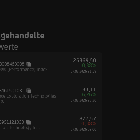
tgehandelte
werte
26369,50
0008469008
0,88%
X® (Performance) Index
07.08.2026 21:59
133,11
84615Q1031
16,26%
ace Exploration Technologies
rp.
07.08.2026 23:20
877,57
5951121038
-1,38%
cron Technology Inc.
07.08.2026 02:00