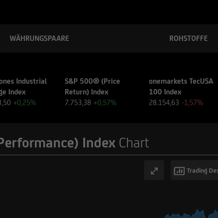
WÄHRUNGSPAARE
ROHSTOFFE
ones Industrial
S&P 500® (Price
onemarkets TecUSA
ge Index
Return) Index
100 Index
3,50
+0,25%
7.753,38
+0,57%
28.154,63
-1,57%
erformance) Index
Chart
Trading De