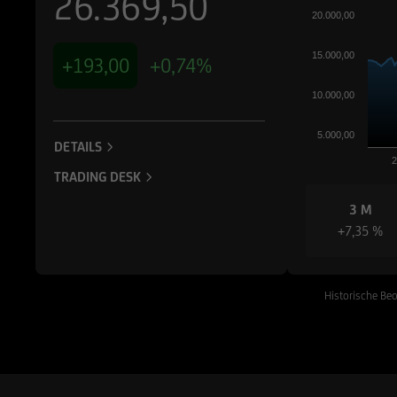
26.369,50
20.000,00
15.000,00
+193,00
+0,74%
10.000,00
5.000,00
DETAILS
TRADING DESK
3 M
+7,35 %
Historische Beo