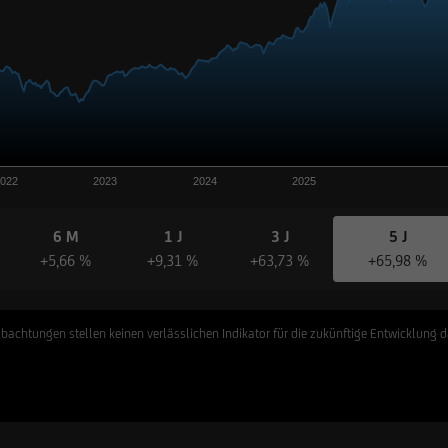
2022
2023
2024
2025
6 M
1 J
3 J
5 J
+5,66 %
+9,31 %
+63,73 %
+65,98 %
bachtungen stellen keinen verlässlichen Indikator für die zukünftige Entwicklung d