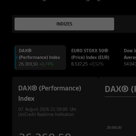
INDIZES
DAX®
EURO STOXX 50®
Dow J
(Performance) Index
(Price) Index (EUR)
Avera
26.369,50
+0,74%
6.537,25
+0,52%
54.04
DAX® (P
DAX® (Performance)
Index
07. August 2026
21:59:00
Uhr
UniCredit Realtime Indikation
25.000,00