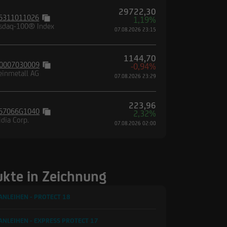
29722,30
6311011026
1,19%
sdaq-100® Index
07.08.2026 23:15
1144,70
0007030009
-0,94%
einmetall AG
07.08.2026 23:29
223,96
67066G1040
2,32%
idia Corp.
07.08.2026 02:00
kte in Zeichnung
ANLEIHEN - PROTECT
18
ANLEIHEN - EXPRESS PROTECT
17