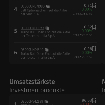
0,31
DE000UN3N080
4
0,00%
Call Optionsschein auf die Aktie
der Vinci S.A.
07.08.2026 21:59
0,32
DE000UN09CY3
5
0,00%
Turbo Bull Open End auf die Aktie
der Telecom Italia S.p.A.
07.08.2026 21:59
0,28
DE000UN0J340
6
0,00%
Turbo Bull Open End auf die Aktie
der Telecom Italia S.p.A.
07.08.2026 21:59
Umsatzstärkste
Investmentprodukte
I
96,63
DE000HV4ZL99
1
-0,00%