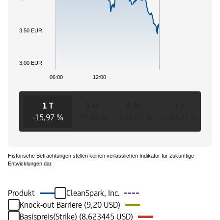
3,50 EUR
3,00 EUR
06:00
12:00
1 T
3 M
6 M
1 J
-15,97 %
-27,40 %
+145,27 %
+145,27 %
+14
Historische Betrachtungen stellen keinen verlässlichen Indikator für zukünftige
Entwicklungen dar.
Produkt
CleanSpark, Inc.
Knock-out Barriere (9,20 USD)
Basispreis(Strike) (8,623445 USD)