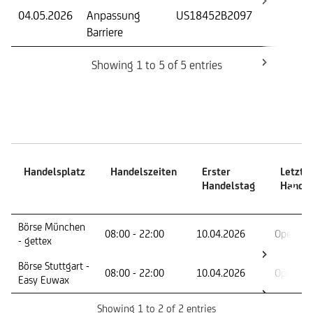
04.05.2026
Anpassung
US18452B2097
Knock
Barriere
Barrie
Showing 1 to 5 of 5 entries
Handelszeiten
Handelsplatz
Handelszeiten
Erster
Letzte
Handelstag
Handel
Handelsplatz
Handelszeiten
Erster
Letzte
Börse München
08:00 - 22:00
10.04.2026
Open En
Handelstag
Handel
- gettex
Börse Stuttgart -
08:00 - 22:00
10.04.2026
Open En
Easy Euwax
Showing 1 to 2 of 2 entries