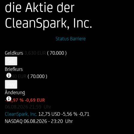
die Aktie der
CleanSpark, Inc.
ISIN
WKN
Status Barriere
DE000UN6YQF0
UN6YQF
Geldkurs
3,630
EUR
( 70.000 )
Sell
Briefkurs
3,640
EUR
( 70.000 )
Buy
Änderung
-15,97 %
-0,69 EUR
06.08.2026
21:59
Uhr
CleanSpark, Inc.
12,75 USD
-5,56 %
-0,71
NASDAQ
06.08.2026
- 23:20 Uhr