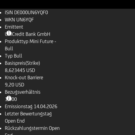
ISIN
DE000UN6YQF0
WKN
UN6YQF
Emittent
UniCredit Bank GmbH
Produkttyp
Mini Future -
Bull
Typ
Bull
Basispreis(Strike)
8,623445 USD
Knock-out Barriere
9,20 USD
Bezugsverhältnis
1,000
Emissionstag
14.04.2026
Letzter Bewertungstag
Open End
Rückzahlungstermin
Open