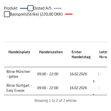
Produkt
Orsted A/S
Basispreis(Strike) (220,00 DKK)
Handelszeiten
Handelsplatz
Handelszeiten
Erster
Letzte
Handelstag
Handel
Handelsplatz
Handelszeiten
Erster
Letzte
Börse München
09:00 - 22:00
16.02.2026
15.12.2
Handelstag
Handel
- gettex
Börse Stuttgart -
09:00 - 22:00
16.02.2026
15.12.2
Easy Euwax
Showing 1 to 2 of 2 entries