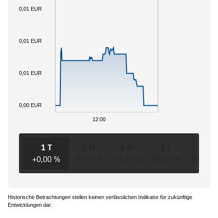
0,01 EUR
0,01 EUR
0,01 EUR
0,00 EUR
12:00
1 T
3 M
6 M
1 J
3 J
+0,00 %
-99,17 %
-99,29 %
-99,29 %
-99,29 
Historische Betrachtungen stellen keinen verlässlichen Indikator für zukünftige
Entwicklungen dar.