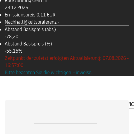
Rückzahlungstermin
23.12.2026
Emissionspreis
0,11 EUR
Nachhaltigkeitspräferenz
-
Abstand Basispreis (abs.)
-78,20
Abstand Basispreis (%)
-55,15%
Zeitpunkt der zuletzt erfolgten Aktualisierung: 07.08.2026 -
16:57:00
Bitte beachten Sie die wichtigen Hinweise.
ÜBERSICHT
BASISWERT
DOKUMENTE
WIC