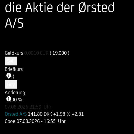
die Aktie der Ørsted
A/S
ISIN
WKN
DE000UN4L9D3
UN4L9D
Geldkurs
0,0010
EUR
( 19.000 )
Sell
Briefkurs
-
( - )
Buy
Änderung
+0,00 %
-
07.08.2026
21:59
Uhr
Orsted A/S
141,80 DKK
+1,98 %
+2,81
Cboe
07.08.2026
- 16:55 Uhr