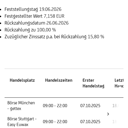
Feststellungstag
19.06.2026
Festgestellter Wert
7,158 EUR
Rückzahlungsdatum
26.06.2026
Rückzahlung zu
100,00 %
Zuzüglicher Zinssatz p.a. bei Rückzahlung
15,80 %
Handelszeiten
Handelsplatz
Handelszeiten
Erster
Letzte
Handelstag
Handel
Handelsplatz
Handelszeiten
Erster
Letzte
Börse München
09:00 - 22:00
07.10.2025
18.06.2
Handelstag
Handel
- gettex
Börse Stuttgart -
09:00 - 22:00
07.10.2025
18.06.2
Easy Euwax