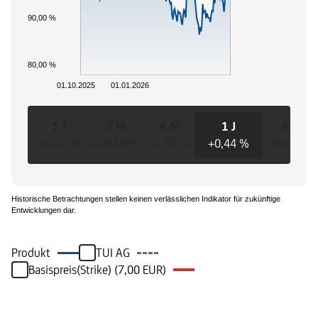
90,00 %
80,00 %
01.10.2025
01.01.2026
1 T
3 M
6 M
1 J
3 J
+0,07 %
+10,18 %
-3,35 %
+0,44 %
+0,44 %
Historische Betrachtungen stellen keinen verlässlichen Indikator für zukünftige
Entwicklungen dar.
Produkt
TUI AG
Basispreis(Strike) (7,00 EUR)