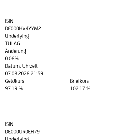
TUI AG
ISIN
DE000HV4YYM2
Underlying
TUI AG
Änderung
0.06%
Datum, Uhrzeit
07.08.2026 21:59
Geldkurs
Briefkurs
97.19 %
102.17 %
Aktienanleihe auf die Aktie der
TUI AG
ISIN
DE000UR0EH79
Underlying