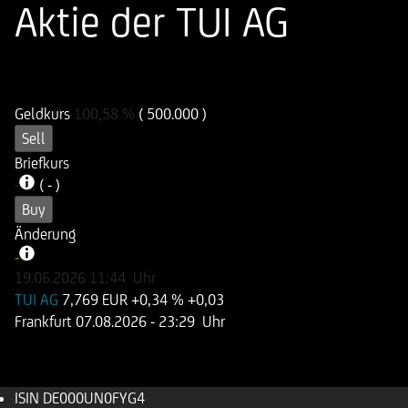
Aktie der TUI AG
ISIN
WKN
DE000UN0FYG4
UN0FYG
Geldkurs
100,58
%
( 500.000 )
Sell
Briefkurs
-
%
( - )
Buy
Änderung
-
-
19.06.2026
11:44
Uhr
TUI AG
7,769 EUR
+0,34 %
+0,03
Frankfurt
07.08.2026
- 23:29 Uhr
ISIN
DE000UN0FYG4