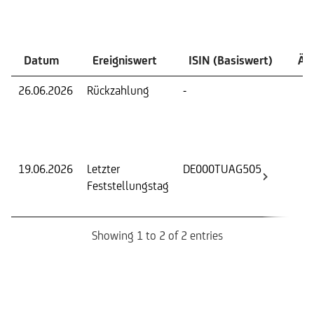
Ereignisse
Datum
Ereigniswert
ISIN (Basiswert)
Än
26.06.2026
Rückzahlung
-
Rüc
zu
Zuzü
Zins
19.06.2026
Letzter
DE000TUAG505
Fest
Feststellungstag
Wer
Basi
Showing 1 to 2 of 2 entries
Einlösungsinformation