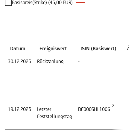
Basispreis(Strike) (45,00 EUR)
Ereignisse
Datum
Ereigniswert
ISIN (Basiswert)
Än
30.12.2025
Rückzahlung
-
Lief
(Stk.
Rüc
zu
Zuzü
Zins
19.12.2025
Letzter
DE000SHL1006
Fest
Feststellungstag
Wer
Basi