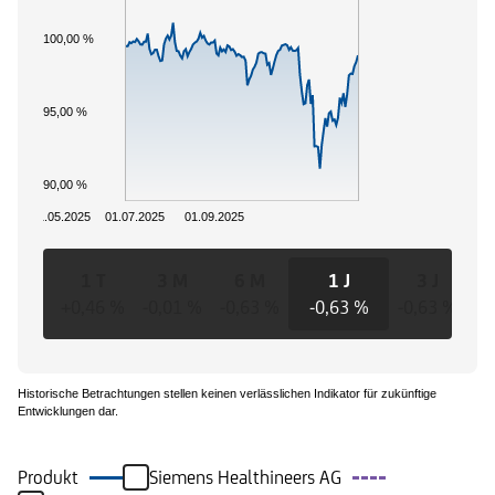
100,00 %
95,00 %
90,00 %
01.05.2025
01.07.2025
01.09.2025
1 T
3 M
6 M
1 J
3 J
+0,46 %
-0,01 %
-0,63 %
-0,63 %
-0,63 %
-0
Historische Betrachtungen stellen keinen verlässlichen Indikator für zukünftige
Entwicklungen dar.
Produkt
Siemens Healthineers AG