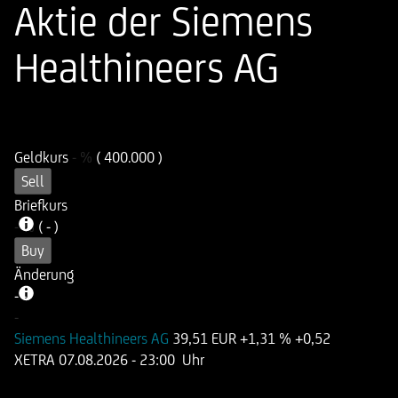
Aktie der Siemens
Healthineers AG
ISIN
WKN
DE000UG7FQX9
UG7FQX
Geldkurs
-
%
( 400.000 )
Sell
Briefkurs
-
%
( - )
Buy
Änderung
-
-
-
Siemens Healthineers AG
39,51 EUR
+1,31 %
+0,52
XETRA
07.08.2026
- 23:00 Uhr