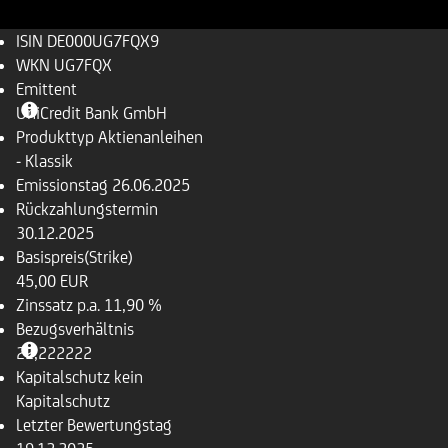
ISIN
DE000UG7FQX9
WKN
UG7FQX
Emittent
UniCredit Bank GmbH
Produkttyp
Aktienanleihen
- Klassik
Emissionstag
26.06.2025
Rückzahlungs­termin
30.12.2025
Basispreis(Strike)
45,00 EUR
Zinssatz p.a.
11,90 %
Bezugsverhältnis
22,222222
Kapitalschutz
kein
Kapitalschutz
Letzter Bewertungstag