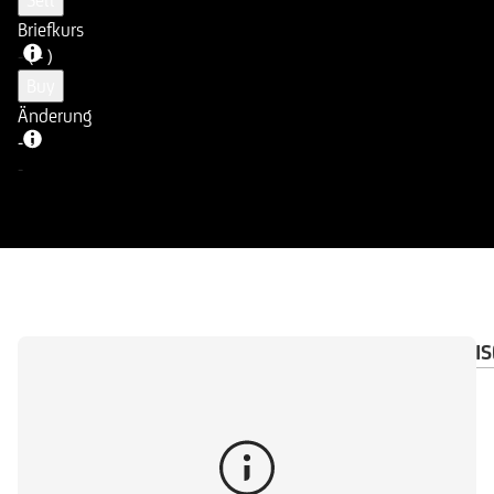
Sell
Briefkurs
-
( - )
Buy
Änderung
-
-
-
ÜBERSICHT
DOKUMENTE
WICHTIGE HINWEIS