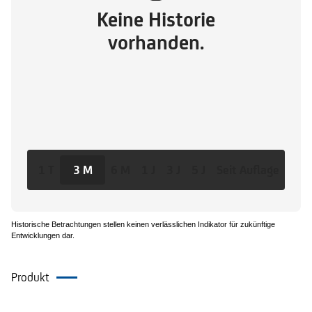
Keine Historie
vorhanden.
1 T
3 M
6 M
1 J
3 J
5 J
Seit Auflage
Historische Betrachtungen stellen keinen verlässlichen Indikator für zukünftige
Entwicklungen dar.
Produkt
Dokumente