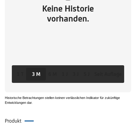
Keine Historie
vorhanden.
1 T
3 M
6 M
1 J
3 J
5 J
Seit Auflage
Historische Betrachtungen stellen keinen verlässlichen Indikator für zukünftige
Entwicklungen dar.
Produkt
Dokumente