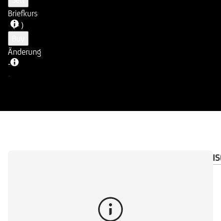
Sell
Briefkurs
-
( - )
Buy
Änderung
-
-
-
ÜBERSICHT
DOKUMENTE
WICHTIGE HINWEIS