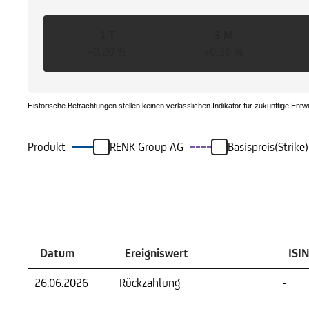
1 T
3 M
+0,20 %
+0,36 %
Historische Betrachtungen stellen keinen verlässlichen Indikator für zukünftige Entw
Produkt
RENK Group AG
Basispreis(Strike
Ereignisse
Datum
Ereigniswert
ISIN
26.06.2026
Rückzahlung
-