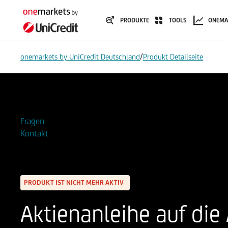
PRODUKTE
TOOLS
ONEMA
/
onemarkets by UniCredit Deutschland
Produkt Detailseite
Zur Watchlist hinzufügen
Fragen
Kontakt
PRODUKT IST NICHT MEHR AKTIV
Aktienanleihe auf die