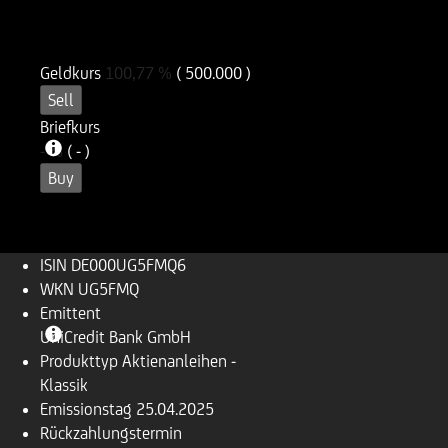
ISIN
WKN
DE000UG5FMQ6
UG5FMQ
Geldkurs
100,77
%
( 500.000 )
Sell
Briefkurs
-
%
( - )
Buy
ISIN
DE000UG5FMQ6
WKN
UG5FMQ
Emittent
UniCredit Bank GmbH
Produkttyp
Aktienanleihen -
Klassik
Emissionstag
25.04.2025
Rückzahlungs­termin