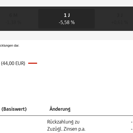
6 M
1 J
3 J
-1,38 %
-5,58 %
+0,61 %
icklungen dar.
) (44,00 EUR)
 (Basiswert)
Änderung
Rückzahlung zu
-
Zuzügl. Zinsen p.a.
-