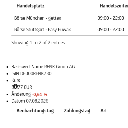
Handelsplatz
Handelszeite
Handelsplatz
Handelszeite
Börse München - gettex
09:00 - 22:00
Börse Stuttgart - Easy Euwax
09:00 - 22:00
Showing 1 to 2 of 2 entries
Basiswert
Basiswert Name
RENK Group AG
ISIN
DE000RENK730
Kurs
50,77 EUR
Änderung
-0,61 %
Datum
07.08.2026
Beobachtungstag
Zahlungstag
Art