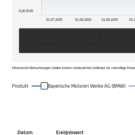
0,00 EUR
01.07.2025
01.08.2025
01.09.2025
01.
1 T
3 M
-98,84 %
-99,91 %
Historische Betrachtungen stellen keinen verlässlichen Indikator für zukünftige Entw
Produkt
Bayerische Motoren Werke AG (BMW)
Ereignisse
Datum
Ereigniswert