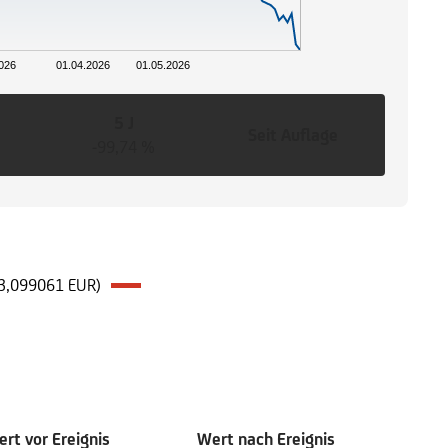
026
01.04.2026
01.05.2026
5 J
Seit Auflage
-99,74 %
(63,099061 EUR)
rt vor Ereignis
Wert nach Ereignis