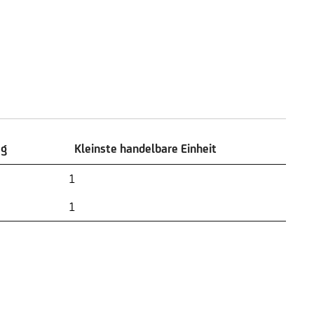
ag
Kleinste handelbare Einheit
ag
Kleinste handelbare Einheit
1
1