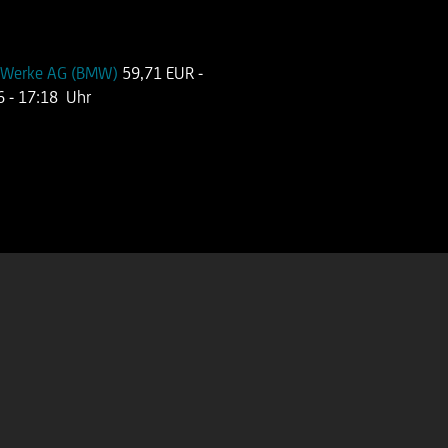
n Werke AG (BMW)
59,71 EUR
-
6
- 17:18 Uhr