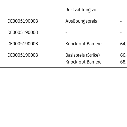
-
Rückzahlung zu
-
DE0005190003
Ausübungspreis
-
DE0005190003
-
-
DE0005190003
Knock-out Barriere
64,
DE0005190003
Basispreis (Strike)
66
Knock-out Barriere
68,