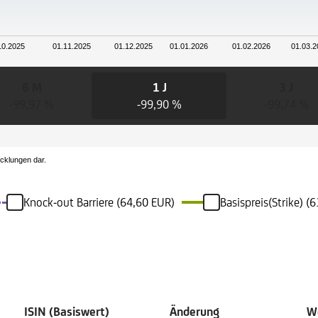
10.2025
01.11.2025
01.12.2025
01.01.2026
01.02.2026
01.03.2
6 M
1 J
3 J
-99,97 %
-99,90 %
-99,74 %
icklungen dar.
Knock-out Barriere (64,60 EUR)
Basispreis(Strike) 
ISIN (Basiswert)
Änderung
We