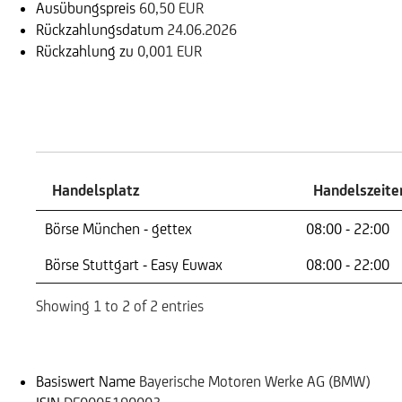
Ausübungspreis
60,50 EUR
Rückzahlungsdatum
24.06.2026
Rückzahlung zu
0,001 EUR
Handelszeiten
Handelsplatz
Handelszeite
Handelsplatz
Handelszeite
Börse München - gettex
08:00 - 22:00
Börse Stuttgart - Easy Euwax
08:00 - 22:00
Showing 1 to 2 of 2 entries
Basiswert
Basiswert Name
Bayerische Motoren Werke AG (BMW)