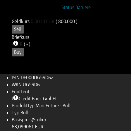
ISIN
WKN
Status Barriere
DE000UG59D62
UG59D6
Geldkurs
0,0010
EUR
( 800.000 )
Sell
Briefkurs
-
EUR
( - )
Buy
ISIN
DE000UG59D62
WKN
UG59D6
Emittent
UniCredit Bank GmbH
Produkttyp
Mini Future - Bull
Typ
Bull
Basispreis(Strike)
63,099061 EUR