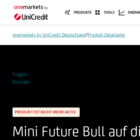
PRODUKTE
TOOLS
ONEMA
/
onemarkets by UniCredit Deutschland
Produkt Detailseite
Zur Watchlist hinzufügen
Fragen
Kontakt
PRODUKT IST NICHT MEHR AKTIV
Mini Future Bull auf 