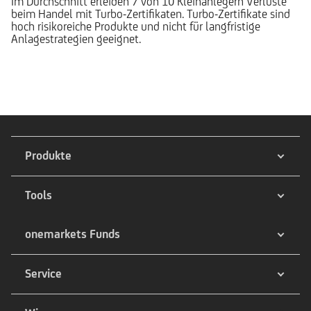
Im Durchschnitt erleiden 7 von 10 Kleinanlegern Verluste
beim Handel mit Turbo-Zertifikaten. Turbo-Zertifikate sind
hoch risikoreiche Produkte und nicht für langfristige
Anlagestrategien geeignet.
Produkte
Tools
onemarkets Funds
Service