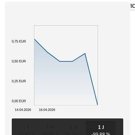
ÜBERSICHT
BASISWERT
DOKUMENTE
WIC
0,75 EUR
0,50 EUR
0,25 EUR
0,00 EUR
14.04.2026
16.04.2026
1 T
3 M
6 M
1 J
3 J
-99,85 %
-99,88 %
-99,88 %
-99,88 %
-99,88 