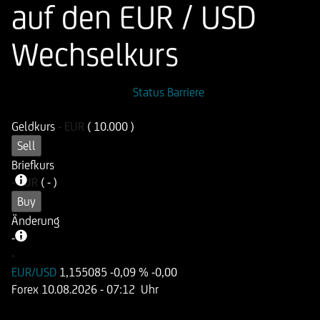
auf den EUR / USD
Wechselkurs
ISIN
WKN
Status Barriere
DE000UN756K6
UN756K
Geldkurs
-
EUR
( 10.000 )
Sell
Briefkurs
-
EUR
( - )
Buy
Änderung
-
-
-
EUR/USD
1,155085
-0,09 %
-0,00
Forex
10.08.2026
- 07:12 Uhr