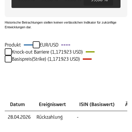
Historische Betrachtungen stellen keinen verlässlichen Indikator für zukünftige
Entwicklungen dar.
Produkt
EUR/USD
Knock-out Barriere (1,171923 USD)
Basispreis(Strike) (1,171923 USD)
Ereignisse
Datum
Ereigniswert
ISIN (Basiswert)
Än
28.04.2026
Rückzahlung
-
Rüc
zu