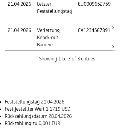
21.04.2026
Letzter
EU0009652759
Fest
Feststellungstag
Wer
Basi
21.04.2026
Verletzung
FX1234567891
-
Knock-out
Barriere
Showing 1 to 3 of 3 entries
Einlösungsinformation
Feststellungstag
21.04.2026
Festgestellter Wert
1,1719 USD
Rückzahlungsdatum
28.04.2026
Rückzahlung zu
0,001 EUR
Basiswert