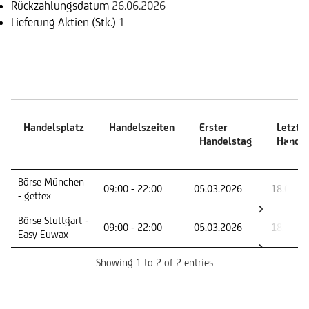
Rückzahlungsdatum
26.06.2026
Lieferung Aktien (Stk.)
1
Handelszeiten
Handelsplatz
Handelszeiten
Erster
Letzte
Handelstag
Handel
Handelsplatz
Handelszeiten
Erster
Letzte
Börse München
09:00 - 22:00
05.03.2026
18.06.2
Handelstag
Handel
- gettex
Börse Stuttgart -
09:00 - 22:00
05.03.2026
18.06.2
Easy Euwax
Showing 1 to 2 of 2 entries
Basiswert