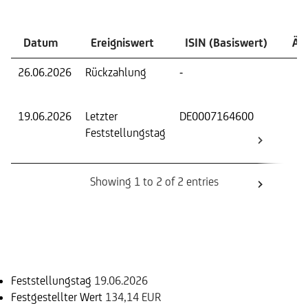
Datum
Ereigniswert
ISIN (Basiswert)
Än
26.06.2026
Rückzahlung
-
Lief
(Stk.
19.06.2026
Letzter
DE0007164600
Fest
Feststellungstag
Wer
Basi
Showing 1 to 2 of 2 entries
Einlösungsinformation
Feststellungstag
19.06.2026
Festgestellter Wert
134,14 EUR