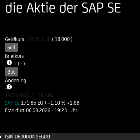
die Aktie der SAP SE
ISIN
WKN
DE000UN5EGD0
UN5EGD
Geldkurs
135,96
EUR
( 18.000 )
Sell
Briefkurs
-
EUR
( - )
Buy
Änderung
-
-
19.06.2026
11:59
Uhr
SAP SE
171,85 EUR
+1,10 %
+1,88
Frankfurt
06.08.2026
- 19:23 Uhr
ISIN
DE000UN5EGD0