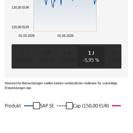
130,00 EUR
120,00 EUR
01.03.2026
01.05.2026
1 T
3 M
6 M
1 J
3 J
+0,56 %
-1,87 %
-5,95 %
-5,95 %
-5,95 %
-5
Historische Betrachtungen stellen keinen verlässlichen Indikator für zukünftige
Entwicklungen dar.
Produkt
SAP SE
Cap (150,00 EUR)
Ereignisse