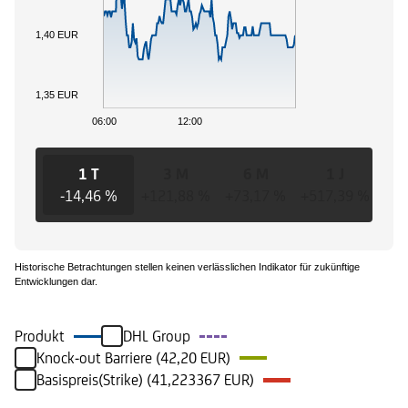
1,40 EUR
1,35 EUR
06:00
12:00
1 T
3 M
6 M
1 J
-14,46 %
+121,88 %
+73,17 %
+517,39 %
+51
Historische Betrachtungen stellen keinen verlässlichen Indikator für zukünftige
Entwicklungen dar.
Produkt
DHL Group
Knock-out Barriere (42,20 EUR)
Basispreis(Strike) (41,223367 EUR)