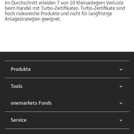
Im Durchschnitt erleiden 7 von 10 Kleinanlegern Verluste
beim Handel mit Turbo-Zertifikaten. Turbo-Zertifikate sind
hoch risikoreiche Produkte und nicht für langfristige
Anlagestrategien geeignet.
Produkte
Tools
onemarkets Funds
Service