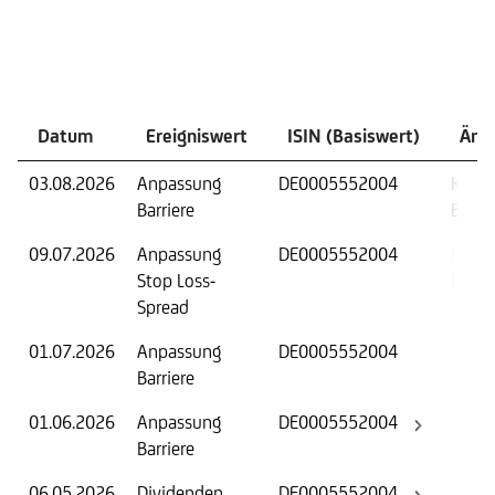
Ereignisse
Datum
Ereigniswert
ISIN (Basiswert)
Änd
03.08.2026
Anpassung
DE0005552004
Knock
Barriere
Barrie
09.07.2026
Anpassung
DE0005552004
Knock
Stop Loss-
Barrie
Spread
01.07.2026
Anpassung
DE0005552004
Knock
Barriere
Barrie
01.06.2026
Anpassung
DE0005552004
Knock
Barriere
Barrie
06.05.2026
Dividenden
DE0005552004
Basis