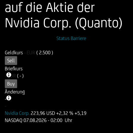
auf die Aktie der
Nvidia Corp. (Quanto)
ISIN
WKN
Status Barriere
DE000UN1AXP6
UN1AXP
Geldkurs
-
EUR
( 2.500 )
Sell
Briefkurs
-
EUR
( - )
Buy
Änderung
-
-
-
Nvidia Corp.
223,96 USD
+2,32 %
+5,19
NASDAQ
07.08.2026
- 02:00 Uhr