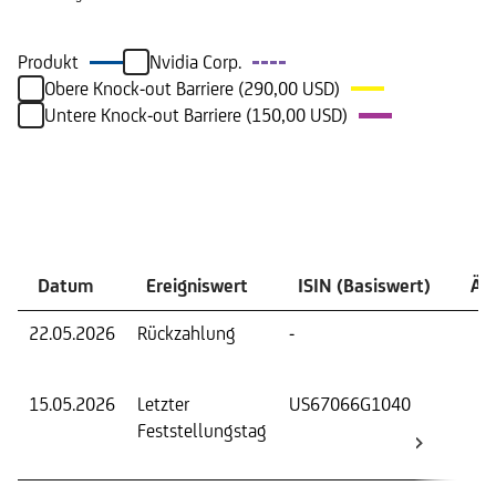
Produkt
Nvidia Corp.
Obere Knock-out Barriere (290,00 USD)
Untere Knock-out Barriere (150,00 USD)
Ereignisse
Datum
Ereigniswert
ISIN (Basiswert)
Än
22.05.2026
Rückzahlung
-
Rüc
zu
15.05.2026
Letzter
US67066G1040
Fest
Feststellungstag
Wer
Basi