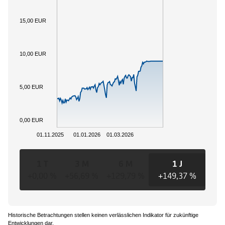
15,00 EUR
10,00 EUR
5,00 EUR
0,00 EUR
01.11.2025
01.01.2026
01.03.2026
1 T
3 M
6 M
1 J
+0,00 %
+56,69 %
+129,79 %
+149,37 %
+14
Historische Betrachtungen stellen keinen verlässlichen Indikator für zukünftige
Entwicklungen dar.