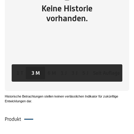
Keine Historie
vorhanden.
1 T
3 M
6 M
1 J
3 J
5 J
Seit Auflage
Historische Betrachtungen stellen keinen verlässlichen Indikator für zukünftige
Entwicklungen dar.
Produkt
Dokumente