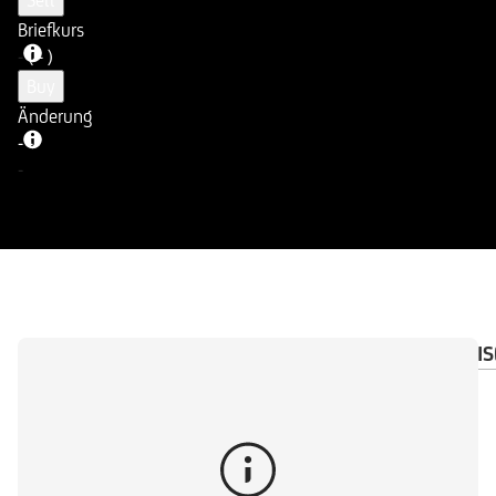
Sell
Briefkurs
-
( - )
Buy
Änderung
-
-
-
ÜBERSICHT
DOKUMENTE
WICHTIGE HINWEIS