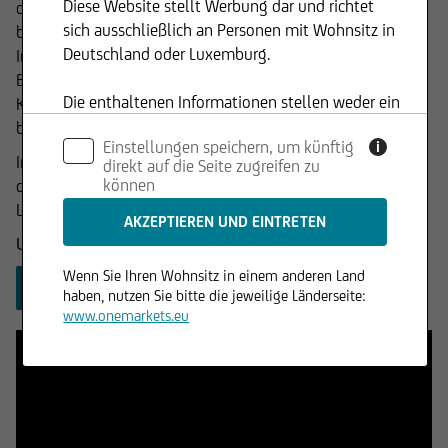
Diese Website stellt Werbung dar und richtet
der Name schon verrät – ein Index zugrunde (Basiswert). Sie
sich ausschließlich an Personen mit Wohnsitz in
bieten feste Zinszahlungen unabhängig von der
Deutschland oder Luxemburg.
Indexentwicklung. Zudem können sie dank der integrierten
Barriere einen gewissen Schutz vor möglichen
Die enthaltenen Informationen stellen weder ein
Kursrückgängen bieten. Dabei ist die Höhe der Barriere
Angebot noch eine Aufforderung zum Kauf oder
bereits zu Beginn der Laufzeit festgelegt.
Einstellungen speichern, um künftig
i
Verkauf von Wertpapieren dar und dürfen nicht
Indexanleihen-Protect richten sich an Anleger:innen, die
direkt auf die Seite zugreifen zu
in Rechtsordnungen genutzt werden, in denen
können
davon ausgehen, dass der Kurs des Basiswertes zum
dies unzulässig ist.
Laufzeitende nicht unter die Barriere fällt.
Unser Angebot an Indexanleihen-Protect finden Sie hier:
Wenn Sie Ihren Wohnsitz in einem anderen Land
PRODUKTE FINDEN
haben, nutzen Sie bitte die jeweilige Länderseite:
www.onemarkets.eu