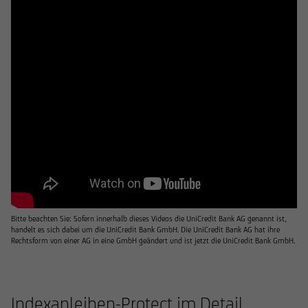
Bitte beachten Sie: Sofern innerhalb dieses Videos die UniCredit Bank AG genannt ist,
handelt es sich dabei um die UniCredit Bank GmbH. Die UniCredit Bank AG hat ihre
Rechtsform von einer AG in eine GmbH geändert und ist jetzt die UniCredit Bank GmbH.
Indexanleihen-Protect im Detail