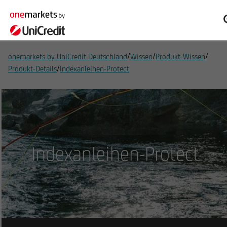
/
/
/
onemarkets by UniCredit Deutschland
Wissen
Produkt-Wissen
/
Produkt-Details
Indexanleihen-Protect
Indexanleihen-Protect