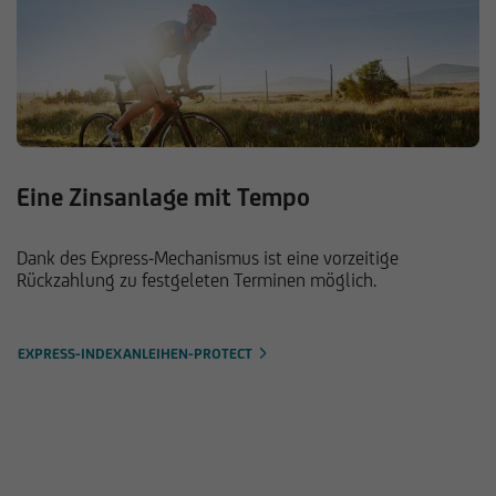
erworben. Ergo steht ihm:ihr nicht die volle
Zinszahlung in Höhe von 50 Euro zu,
sondern nur die Zinsen für die
verbleibenden sechs Monate der Laufzeit.
Im Beispiel sind das 25 Euro. Die bis zum
Kaufzeitpunkt angefallenen Zinsen werden
als Stückzinsen bezeichnet.
Eine Zinsanlage mit Tempo
Je nachdem, ob die Stückzinsen bereits in
den Kurs der Indexanleihe-Protect
eingerechnet wurden oder noch extra
Dank des Express-Mechanismus ist eine vorzeitige
hinzukommen, spricht man von „dirty
Rückzahlung zu festgeleten Terminen möglich.
pricing“ oder „clean pricing“.
dirty pricing:
Stückzinsen sind im Kurs der
EXPRESS-INDEXANLEIHEN-PROTECT
Indexanleihe-Protect enthalten. Der
Nachteil ist, dass es für Anleger:innen
nicht ersichtlich ist, bei wie viel Prozent
des Nennbetrags die Indexanleihe-Protect
tatsächlich notiert.