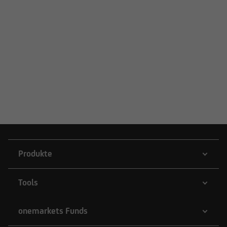
clean pricing:
Stückzinsen werden
gesondert vom Kurs der Indexanleihen-
Protect berechnet. Damit lassen sich die
Kurse verschiedener Indexanleihen-Protect
besser miteinander vergleichen.
Produkte
Tools
onemarkets Funds