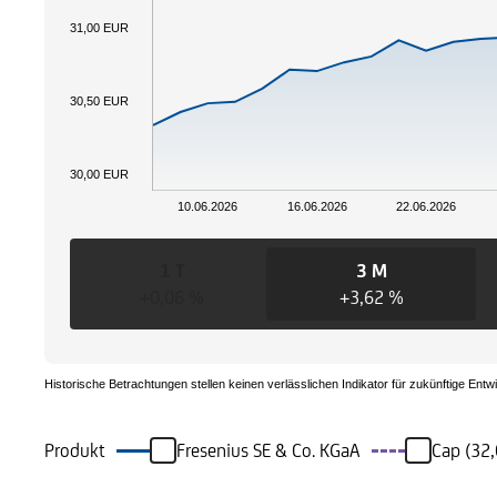
31,00 EUR
30,50 EUR
30,00 EUR
10.06.2026
16.06.2026
22.06.2026
1 T
3 M
+0,06 %
+3,62 %
Historische Betrachtungen stellen keinen verlässlichen Indikator für zukünftige Entw
Produkt
Fresenius SE & Co. KGaA
Cap (32