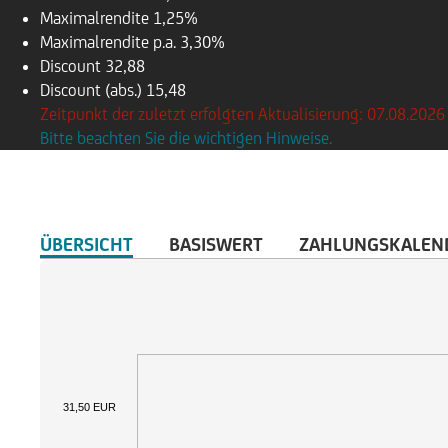
Maximalrendite
1,25%
Maximalrendite p.a.
3,30%
Discount
32,88
Discount (abs.)
15,48
Zeitpunkt der zuletzt erfolgten Aktualisierung: 07.08.2026
Bitte beachten Sie die wichtigen Hinweise.
ÜBERSICHT
BASISWERT
ZAHLUNGSKALEN
31,50 EUR