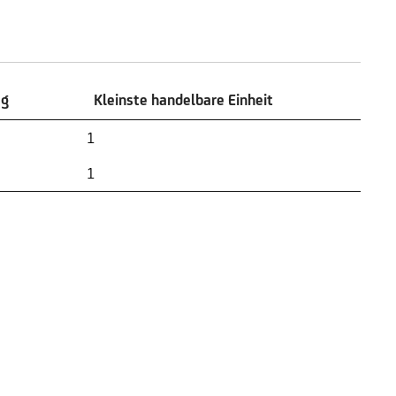
ag
Kleinste handelbare Einheit
ag
Kleinste handelbare Einheit
1
1