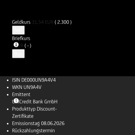
ISIN
WKN
DE000UN9A4V4
UN9A4V
Geldkurs
31,54
EUR
( 2.300 )
Sell
Briefkurs
-
EUR
( - )
Buy
ISIN
DE000UN9A4V4
WKN
UN9A4V
Emittent
UniCredit Bank GmbH
Produkttyp
Discount-
Zertifikate
Emissionstag
08.06.2026
Rückzahlungs­termin