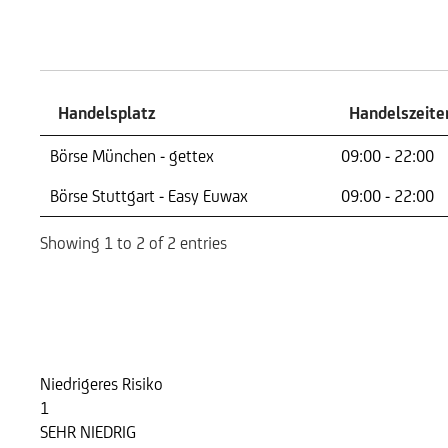
Handelszeiten
Handelsplatz
Handelszeite
Handelsplatz
Handelszeite
Börse München - gettex
09:00 - 22:00
Börse Stuttgart - Easy Euwax
09:00 - 22:00
Showing 1 to 2 of 2 entries
Risikoindikator
Niedrigeres Risiko
1
SEHR NIEDRIG