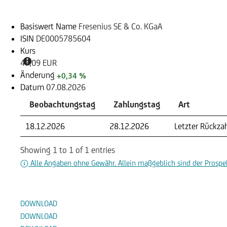
Basiswert Name
Fresenius SE & Co. KGaA
ISIN
DE0005785604
Kurs
47,09 EUR
Änderung
+0,34 %
Datum
07.08.2026
Beobachtungstag
Zahlungstag
Art
18.12.2026
28.12.2026
Letzter Rückza
Showing 1 to 1 of 1 entries
Alle Angaben ohne Gewähr. Allein maßgeblich sind der Prospek
Dokumente
DOWNLOAD
DOWNLOAD