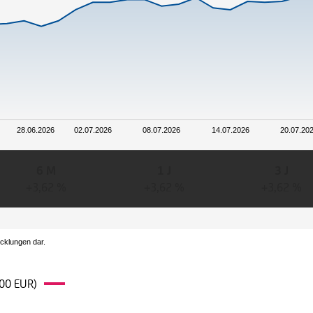
28.06.2026
02.07.2026
08.07.2026
14.07.2026
20.07.20
6 M
1 J
3 J
+3,62 %
+3,62 %
+3,62 %
icklungen dar.
,00 EUR)