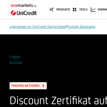
PRODUKTE
TOOLS
ONEMA
/
onemarkets by UniCredit Deutschland
Produkt Detailseite
Zur Watchlist hinzufügen
Fragen
Kontakt
TRADING AKTIONEN
Discount Zertifikat au