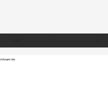
6 M
1 J
3 J
icklungen dar.