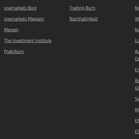
onemarkets Blog
Trading-Buch
N
onemarkets Magazin
Nachhaltigkeit
W
Messen
Na
The Investment Institute
L
Praktikum
A
O
Em
B
Gl
Sy
Mö
E
E