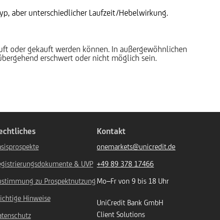
p, aber unterschiedlicher Laufzeit/Hebelwirkung.
auft oder gekauft werden können. In außergewöhnlichen
rübergehend erschwert oder nicht möglich sein.
echtliches
Kontakt
sisprospekte
onemarkets@unicredit.de
egistrierungsdokumente & UVP
+49 89 378 17466
ustimmung zu Prospektnutzung
Mo–Fr von 9 bis 18 Uhr
ichtige Hinweise
UniCredit Bank GmbH
Client Solutions
atenschutz