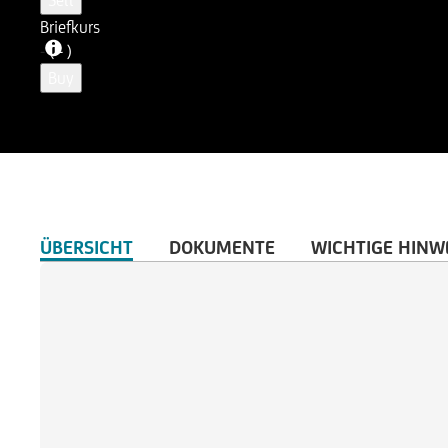
Sell
Briefkurs
-
( - )
Buy
ÜBERSICHT
DOKUMENTE
WICHTIGE HINW