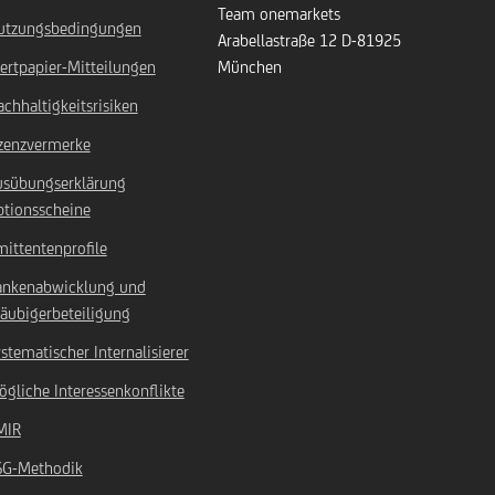
Team onemarkets
utzungsbedingungen
Arabellastraße 12
D-81925
ertpapier-Mitteilungen
München
chhaltigkeitsrisiken
izenzvermerke
usübungserklärung
ptionsscheine
ittentenprofile
ankenabwicklung und
äubigerbeteiligung
stematischer Internalisierer
gliche Interessenkonflikte
MIR
SG-Methodik