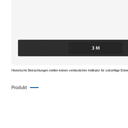
1 T
3 M
Historische Betrachtungen stellen keinen verlässlichen Indikator für zukünftige Entw
Produkt
Dokumente
Alternative Produkte