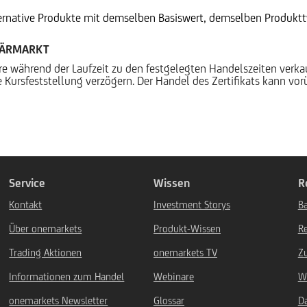
ternative Produkte mit demselben Basiswert, demselben Produktty
DÄRMARKT
ere während der Laufzeit zu den festgelegten Handelszeiten verk
 Kursfeststellung verzögern. Der Handel des Zertifikats kann vo
Service
Wissen
R
Kontakt
Investment Storys
Ba
Über onemarkets
Produkt-Wissen
R
Trading Aktionen
onemarkets TV
Z
Informationen zum Handel
Webinare
W
onemarkets Newsletter
Glossar
D