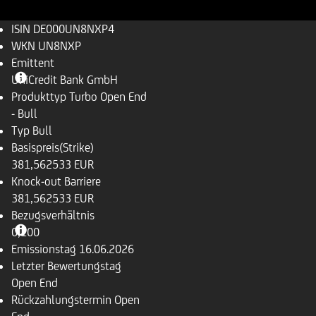
ISIN
DE000UN8NXP4
WKN
UN8NXP
Emittent
UniCredit Bank GmbH
Produkttyp
Turbo Open End
- Bull
Typ
Bull
Basispreis(Strike)
381,562533 EUR
Knock-out Barriere
381,562533 EUR
Bezugsverhältnis
0,100
Emissionstag
16.06.2026
Letzter Bewertungstag
Open End
Rückzahlungstermin
Open