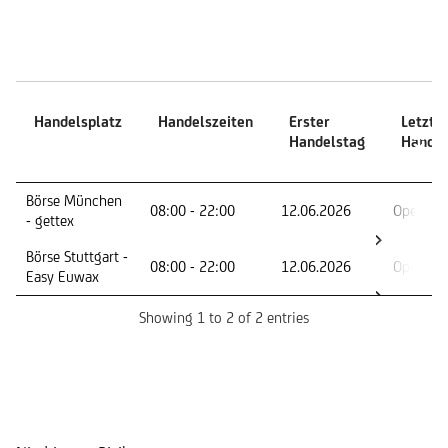
Handelszeiten
Handelsplatz
Handelszeiten
Erster
Letzte
Handelstag
Handel
Handelsplatz
Handelszeiten
Erster
Letzte
Börse München
08:00 - 22:00
12.06.2026
Open En
Handelstag
Handel
- gettex
Börse Stuttgart -
08:00 - 22:00
12.06.2026
Open En
Easy Euwax
Showing 1 to 2 of 2 entries
Risikoindikator