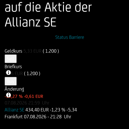
auf die Aktie der
Allianz SE
ISIN
WKN
Status Barriere
DE000UN8NXP4
UN8NXP
Geldkurs
5,33
EUR
( 1.200 )
Sell
Briefkurs
5,46
EUR
( 1.200 )
Buy
Änderung
-10,27 %
-0,61 EUR
07.08.2026
21:59
Uhr
Allianz SE
434,40 EUR
-1,23 %
-5,34
Frankfurt
07.08.2026
- 21:28 Uhr