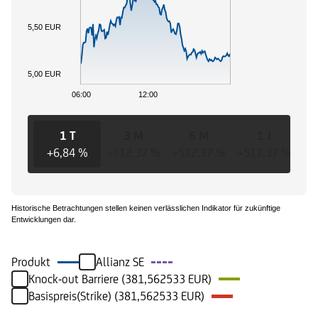
5,50 EUR
5,00 EUR
06:00
12:00
1 T
3 M
6 M
1 J
+6,84 %
+512,37 %
+512,37 %
+512,37 %
+5
Historische Betrachtungen stellen keinen verlässlichen Indikator für zukünftige
Entwicklungen dar.
Produkt
Allianz SE
Knock-out Barriere (381,562533 EUR)
Basispreis(Strike) (381,562533 EUR)