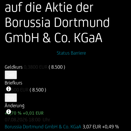
auf die Aktie der
Borussia Dortmund
GmbH & Co. KGaA
ISIN
WKN
Status Barriere
DE000UN86MT0
UN86MT
Geldkurs
0,3800
EUR
( 8.500 )
Sell
Briefkurs
0,4600
EUR
( 8.500 )
Buy
Änderung
+2,70 %
+0,01 EUR
07.08.2026
18:00
Uhr
Borussia Dortmund GmbH & Co. KGaA
3,07 EUR
+0,49 %