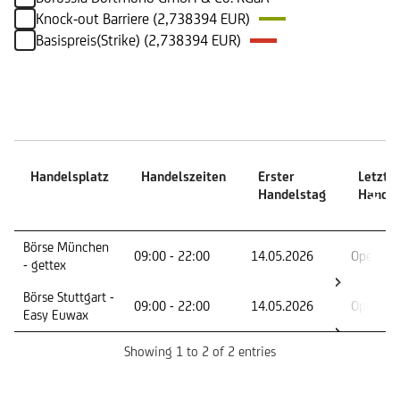
Knock-out Barriere (2,738394 EUR)
Basispreis(Strike) (2,738394 EUR)
Handelszeiten
Handelsplatz
Handelszeiten
Erster
Letzte
Handelstag
Handel
Handelsplatz
Handelszeiten
Erster
Letzte
Börse München
09:00 - 22:00
14.05.2026
Open En
Handelstag
Handel
- gettex
Börse Stuttgart -
09:00 - 22:00
14.05.2026
Open En
Easy Euwax
Showing 1 to 2 of 2 entries