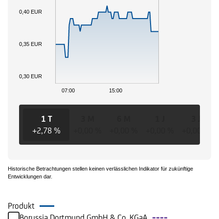
0,40 EUR
0,35 EUR
0,30 EUR
07:00
15:00
1 T
3 M
6 M
1 J
3 J
+2,78 %
+0,00 %
+0,00 %
+0,00 %
+0,00 %
Historische Betrachtungen stellen keinen verlässlichen Indikator für zukünftige
Entwicklungen dar.
Produkt
Borussia Dortmund GmbH & Co. KGaA