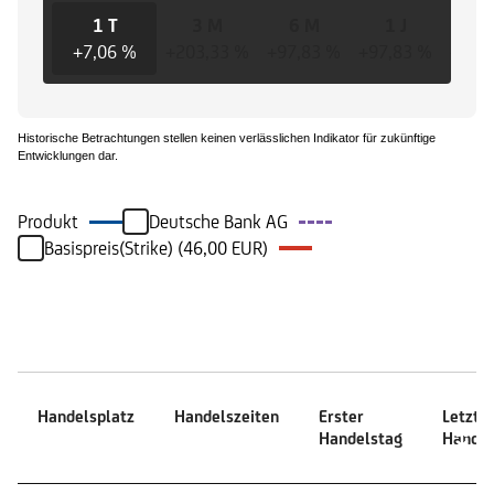
1 T
3 M
6 M
1 J
3 
+7,06 %
+203,33 %
+97,83 %
+97,83 %
+97,
Historische Betrachtungen stellen keinen verlässlichen Indikator für zukünftige
Entwicklungen dar.
Produkt
Deutsche Bank AG
Basispreis(Strike) (46,00 EUR)
Handelszeiten
Handelsplatz
Handelszeiten
Erster
Letzte
Handelstag
Handel