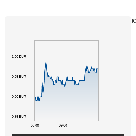
ÜBERSICHT
BASISWERT
DOKUMENTE
WIC
1,00 EUR
0,95 EUR
0,90 EUR
0,85 EUR
06:00
09:00