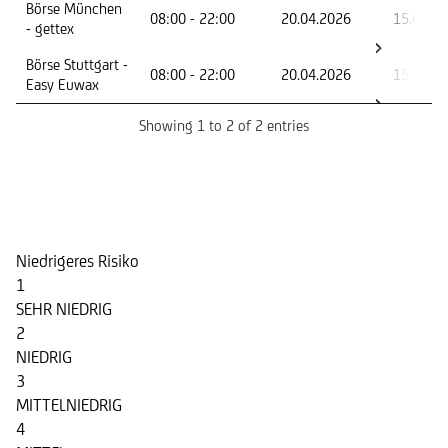
Handelsplatz
Handelszeiten
Erster
Letzte
Börse München
08:00 - 22:00
20.04.2026
15.06.2
Handelstag
Handel
- gettex
Börse Stuttgart -
08:00 - 22:00
20.04.2026
15.06.2
Easy Euwax
Showing 1 to 2 of 2 entries
Risikoindikator
Niedrigeres Risiko
1
SEHR NIEDRIG
2
NIEDRIG
3
MITTELNIEDRIG
4