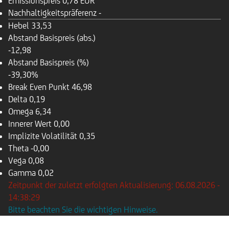
Emissionspreis
0,78 EUR
Nachhaltigkeitspräferenz
-
Hebel
33,53
Abstand Basispreis (abs.)
-12,98
Abstand Basispreis (%)
-39,30%
Break Even Punkt
46,98
Delta
0,19
Omega
6,34
Innerer Wert
0,00
Implizite Volatilität
0,35
Theta
-0,00
Vega
0,08
Gamma
0,02
Zeitpunkt der zuletzt erfolgten Aktualisierung: 06.08.2026 -
14:38:29
Bitte beachten Sie die wichtigen Hinweise.