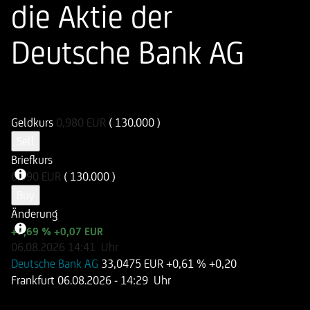
die Aktie der
Deutsche Bank AG
ISIN
WKN
DE000UN7APK0
UN7APK
Geldkurs
0,980
EUR
( 130.000 )
Sell
Briefkurs
0,990
EUR
( 130.000 )
Buy
Änderung
+7,69 %
+0,07 EUR
06.08.2026
14:41
Uhr
Deutsche Bank AG
33,0475 EUR
+0,61 %
+0,20
Frankfurt
06.08.2026
- 14:29 Uhr