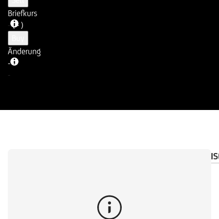
Sell
Briefkurs
-
( - )
Buy
Änderung
-
-
-
ÜBERSICHT
DOKUMENTE
WICHTIGE HINWEIS