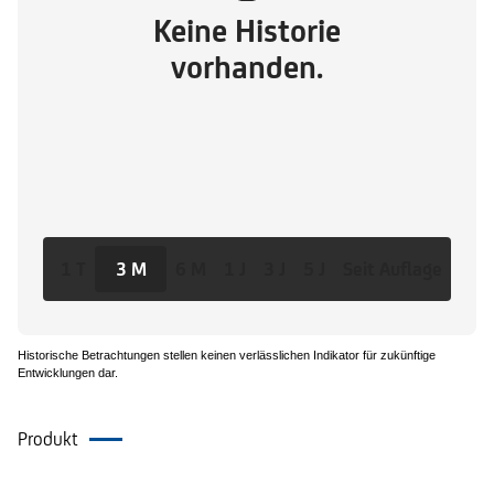
Keine Historie
vorhanden.
1 T
3 M
6 M
1 J
3 J
5 J
Seit Auflage
Historische Betrachtungen stellen keinen verlässlichen Indikator für zukünftige
Entwicklungen dar.
Produkt
Dokumente