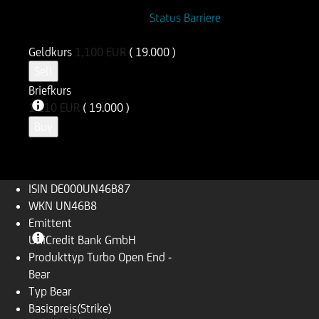
ISIN
WKN
Status Barriere
DE000UN46B87
UN46B8
Geldkurs
1,100
EUR
( 19.000 )
Sell
Briefkurs
1,110
EUR
( 19.000 )
Buy
ISIN
DE000UN46B87
WKN
UN46B8
Emittent
UniCredit Bank GmbH
Produkttyp
Turbo Open End -
Bear
Typ
Bear
Basispreis(Strike)