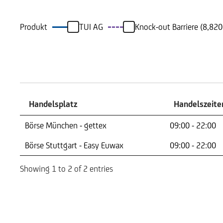
Produkt
TUI AG
Knock-out Barriere (8,82
Handelszeiten
Handelsplatz
Handelszeite
Handelsplatz
Handelszeite
Börse München - gettex
09:00 - 22:00
Börse Stuttgart - Easy Euwax
09:00 - 22:00
Showing 1 to 2 of 2 entries
Risikoindikator