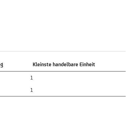
ag
Kleinste handelbare Einheit
ag
Kleinste handelbare Einheit
1
1