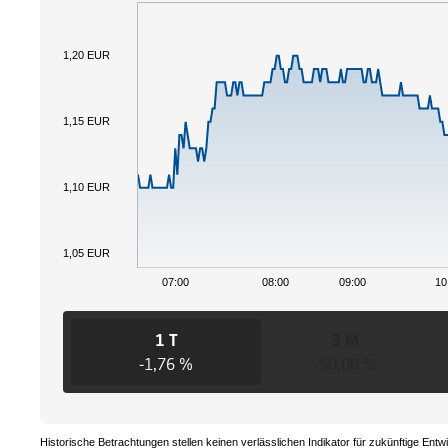
1,20 EUR
1,15 EUR
1,10 EUR
1,05 EUR
07:00
08:00
09:00
10
1 T
3 M
-1,76 %
-50,00 %
Historische Betrachtungen stellen keinen verlässlichen Indikator für zukünftige Entw