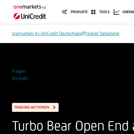
PRODUKTE
TOOLS
ONEMA
/
onemarkets by UniCredit Deutschland
Produkt Detailseite
Zur Watchlist hinzufügen
Fragen
Kontakt
TRADING AKTIONEN
Turbo Bear Open End a