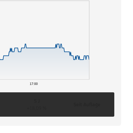
17:00
5 J
Seit Auflage
+18,09 %