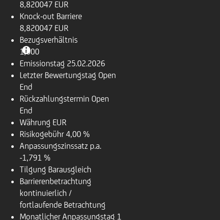
8,820047 EUR
Knock-out Barriere
8,820047 EUR
Bezugsverhältnis
1,000
Emissionstag
25.02.2026
Letzter Bewertungstag
Open
End
Rückzahlungstermin
Open
End
Währung
EUR
Risikogebühr
4,00 %
Anpassungszinssatz p.a.
-1,791 %
Tilgung
Barausgleich
Barrierenbetrachtung
kontinuierlich /
fortlaufende Betrachtung
Monatlicher Anpassungstag
1