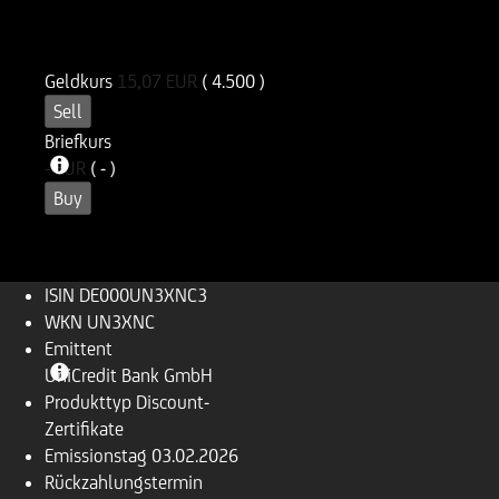
ISIN
WKN
DE000UN3XNC3
UN3XNC
Geldkurs
15,07
EUR
( 4.500 )
Sell
Briefkurs
-
EUR
( - )
Buy
ISIN
DE000UN3XNC3
WKN
UN3XNC
Emittent
UniCredit Bank GmbH
Produkttyp
Discount-
Zertifikate
Emissionstag
03.02.2026
Rückzahlungs­termin