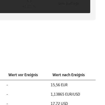
5 J
Seit Auflage
+1,01 %
Wert vor Ereignis
Wert nach Ereignis
-
15,56 EUR
-
1,13865 EUR/USD
-
17,72 USD