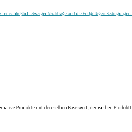
t einschließlich etwaiger Nachträge und die Endgültigen Bedingungen. 
ternative Produkte mit demselben Basiswert, demselben Produktty
iscount Zertifikat auf die Aktie
Disco
er First Majestic Silver Corp.
der F