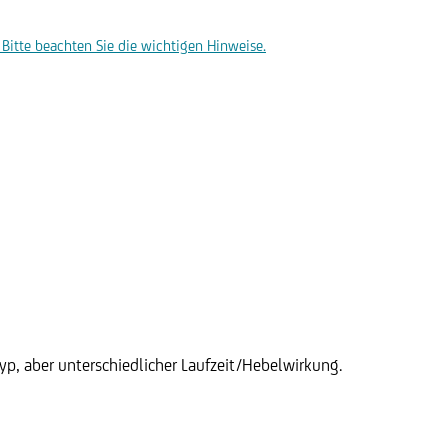
Bitte beachten Sie die wichtigen Hinweise.
p, aber unterschiedlicher Laufzeit/Hebelwirkung.
unt Zertifikat auf die Aktie
irst Majestic Silver Corp.