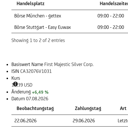
Handelsplatz
Handelszeite
Handelsplatz
Handelszeite
Börse München - gettex
09:00 - 22:00
Börse Stuttgart - Easy Euwax
09:00 - 22:00
Showing 1 to 2 of 2 entries
Basiswert
Basiswert Name
First Majestic Silver Corp.
ISIN
CA32076V1031
Kurs
18,39 USD
Änderung
+6,49 %
Datum
07.08.2026
Beobachtungstag
Zahlungstag
Art
22.06.2026
29.06.2026
Letz