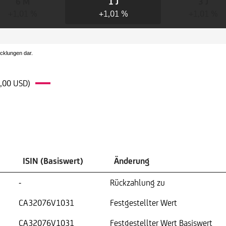
6 M
1 J
3 J
+1,01 %
+1,01 %
+1,01 %
icklungen dar.
,00 USD)
ISIN (Basiswert)
Änderung
-
Rückzahlung zu
CA32076V1031
Festgestellter Wert
CA32076V1031
Festgestellter Wert Basiswert