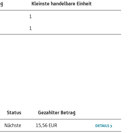
ag
Kleinste handelbare Einheit
ag
Kleinste handelbare Einheit
1
1
Status
Gezahlter Betrag
Nächste
15,56 EUR
DETAILS