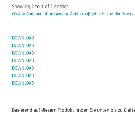
Showing 1 to 1 of 1 entries
Alle Angaben ohne Gewähr. Allein maßgeblich sind der Prospek
Dokumente
DOWNLOAD
DOWNLOAD
DOWNLOAD
DOWNLOAD
DOWNLOAD
DOWNLOAD
DOWNLOAD
Alternative Produkte
Basierend auf diesem Produkt finden Sie unten bis zu 6 al
Discount Zertifikat auf die Aktie
D
der First Majestic Silver Corp.
d