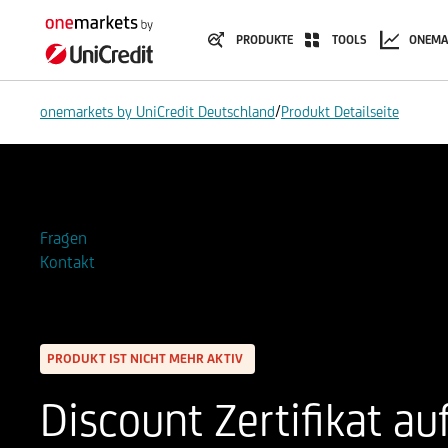
PRODUKTE
TOOLS
ONEMA
/
onemarkets by UniCredit Deutschland
Produkt Detailseite
Zur Watchlist hinzufügen
Fragen
Kontakt
PRODUKT IST NICHT MEHR AKTIV
Discount Zertifikat auf