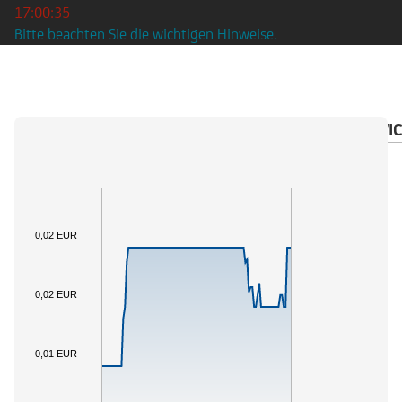
17:00:35
Bitte beachten Sie die wichtigen Hinweise.
ÜBERSICHT
BASISWERT
DOKUMENTE
WIC
0,02 EUR
0,02 EUR
0,01 EUR