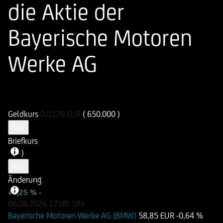
die Aktie der
Bayerische Motoren
Werke AG
ISIN
WKN
DE000UN2W5A6
UN2W5A
Geldkurs
0,0170
EUR
( 650.000 )
Sell
Briefkurs
-
( - )
Buy
Änderung
+6,25 %
-
06.08.2026
17:00
Uhr
Bayerische Motoren Werke AG (BMW)
58,85 EUR
-0,64 %