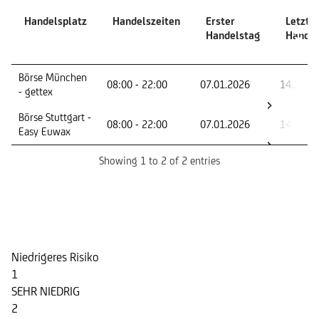
Handelsplatz
Handelszeiten
Erster
Letzte
Handelstag
Handel
Handelsplatz
Handelszeiten
Erster
Letzte
Börse München
08:00 - 22:00
07.01.2026
14.12.2
Handelstag
Handel
- gettex
Börse Stuttgart -
08:00 - 22:00
07.01.2026
14.12.2
Easy Euwax
Showing 1 to 2 of 2 entries
Risikoindikator
Niedrigeres Risiko
1
SEHR NIEDRIG
2