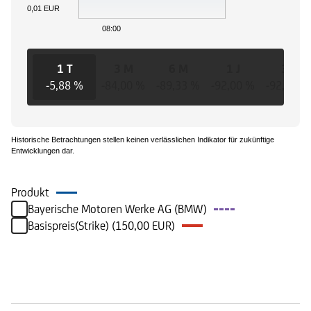
0,01 EUR
08:00
1 T
3 M
6 M
1 J
3 J
-5,88 %
-84,00 %
-89,33 %
-92,00 %
-92,00 %
Historische Betrachtungen stellen keinen verlässlichen Indikator für zukünftige
Entwicklungen dar.
Produkt
Bayerische Motoren Werke AG (BMW)
Basispreis(Strike) (150,00 EUR)
Handelszeiten