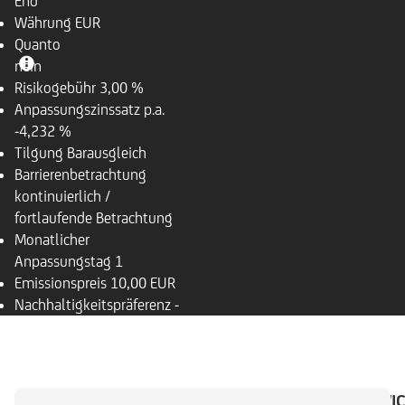
End
Währung
EUR
Quanto
nein
Risikogebühr
3,00 %
Anpassungszinssatz p.a.
-4,232 %
Tilgung
Barausgleich
Barrierenbetrachtung
kontinuierlich /
fortlaufende Betrachtung
Monatlicher
Anpassungstag
1
Emissionspreis
10,00 EUR
Nachhaltigkeitspräferenz
-
ÜBERSICHT
BASISWERT
DOKUMENTE
WIC