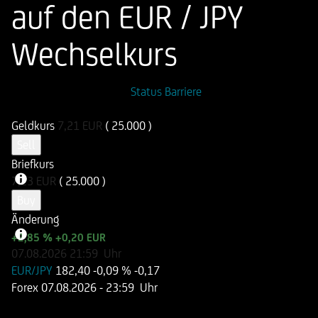
auf den EUR / JPY
Wechselkurs
ISIN
WKN
Status Barriere
DE000UN2E313
UN2E31
Geldkurs
7,21
EUR
( 25.000 )
Sell
Briefkurs
7,23
EUR
( 25.000 )
Buy
Änderung
+2,85 %
+0,20 EUR
07.08.2026
21:59
Uhr
EUR/JPY
182,40
-0,09 %
-0,17
Forex
07.08.2026
- 23:59 Uhr