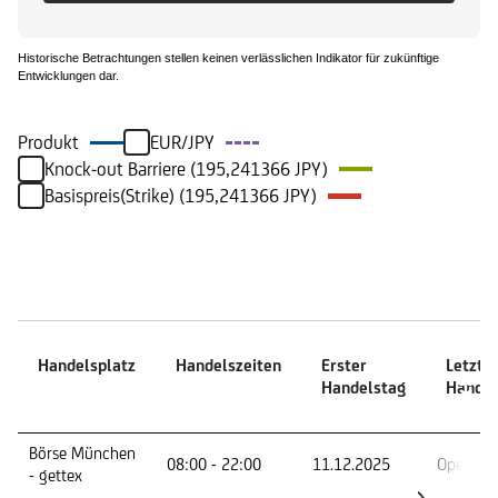
Historische Betrachtungen stellen keinen verlässlichen Indikator für zukünftige
Entwicklungen dar.
Produkt
EUR/JPY
Knock-out Barriere (195,241366 JPY)
Basispreis(Strike) (195,241366 JPY)
Handelszeiten
Handelsplatz
Handelszeiten
Erster
Letzte
Handelstag
Handel
Handelsplatz
Handelszeiten
Erster
Letzte
Börse München
08:00 - 22:00
11.12.2025
Open En
Handelstag
Handel
- gettex