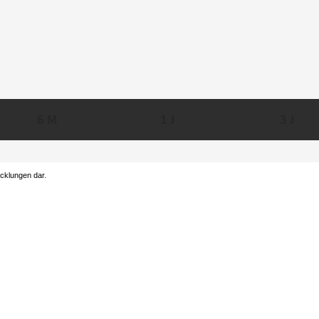
6 M
1 J
3 J
icklungen dar.