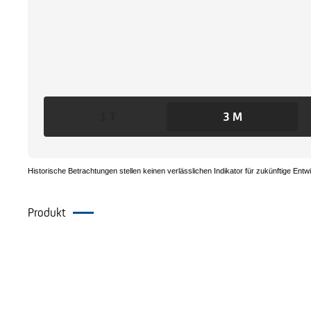
1 T
3 M
Historische Betrachtungen stellen keinen verlässlichen Indikator für zukünftige Entw
Produkt
Dokumente
Alternative Produkte