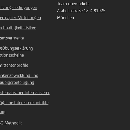
Team onemarkets
utzungsbedingungen
Arabellastraße 12
D-81925
ertpapier-Mitteilungen
München
chhaltigkeitsrisiken
izenzvermerke
usübungserklärung
ptionsscheine
ittentenprofile
ankenabwicklung und
äubigerbeteiligung
stematischer Internalisierer
gliche Interessenkonflikte
MIR
SG-Methodik