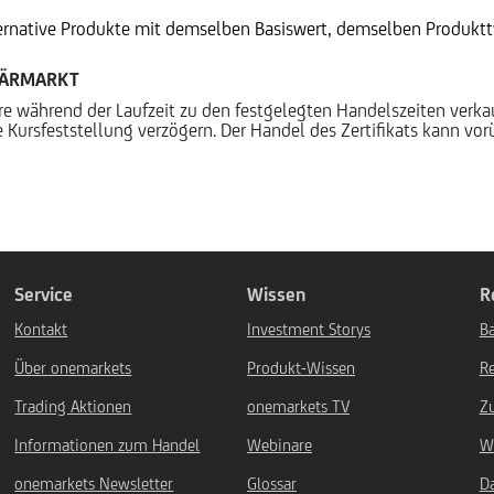
ternative Produkte mit demselben Basiswert, demselben Produktty
DÄRMARKT
ere während der Laufzeit zu den festgelegten Handelszeiten verk
 Kursfeststellung verzögern. Der Handel des Zertifikats kann vo
Service
Wissen
R
Kontakt
Investment Storys
Ba
Über onemarkets
Produkt-Wissen
R
Trading Aktionen
onemarkets TV
Z
Informationen zum Handel
Webinare
W
onemarkets Newsletter
Glossar
D