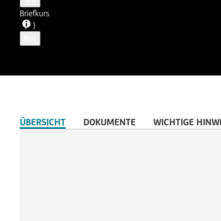
Sell
Briefkurs
-
( - )
Buy
ÜBERSICHT
DOKUMENTE
WICHTIGE HINW