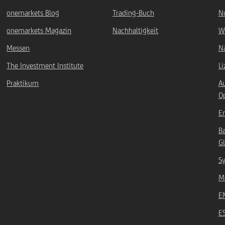
onemarkets Blog
Trading-Buch
N
onemarkets Magazin
Nachhaltigkeit
W
Messen
Na
The Investment Institute
L
Praktikum
A
O
Em
B
Gl
Sy
Mö
E
E