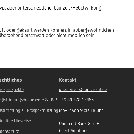
p, aber unterschiedlicher Laufzeit/Hebelwirkung.
auft oder gekauft werden können. In außergewöhnlichen
rübergehend erschwert oder nicht möglich sein.
echtliches
Kontakt
sisprospekte
onemarkets@unicredit.de
egistrierungsdokumente & UVP
+49 89 378 17466
ustimmung zu Prospektnutzung
Mo–Fr von 9 bis 18 Uhr
ichtige Hinweise
UniCredit Bank GmbH
Client Solutions
atenschutz