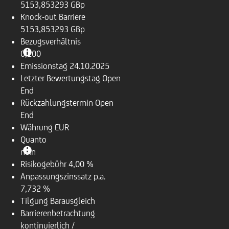
5153,853293 GBp
Knock-out Barriere
5153,853293 GBp
Bezugsverhältnis
0,100
Emissionstag
24.10.2025
Letzter Bewertungstag
Open
End
Rückzahlungstermin
Open
End
Währung
EUR
Quanto
nein
Risikogebühr
4,00 %
Anpassungszinssatz p.a.
7,732 %
Tilgung
Barausgleich
Barrierenbetrachtung
kontinuierlich /