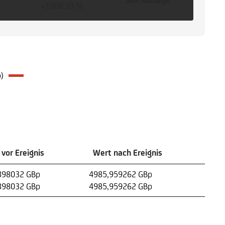
Seit Auflage
+1008,33 %
)
vor Ereignis
Wert nach Ereignis
898032 GBp
4985,959262 GBp
898032 GBp
4985,959262 GBp