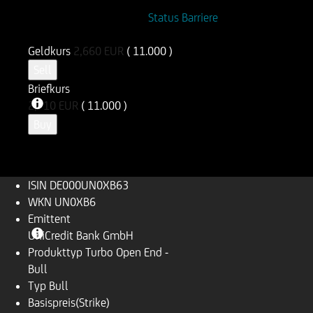
ISIN
WKN
Status Barriere
DE000UN0XB63
UN0XB6
Geldkurs
2,660
EUR
( 11.000 )
Sell
Briefkurs
2,710
EUR
( 11.000 )
Buy
ISIN
DE000UN0XB63
WKN
UN0XB6
Emittent
UniCredit Bank GmbH
Produkttyp
Turbo Open End -
Bull
Typ
Bull
Basispreis(Strike)