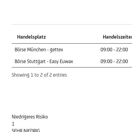
Handelszeiten
Handelsplatz
Handelszeite
Handelsplatz
Handelszeite
Börse München - gettex
09:00 - 22:00
Börse Stuttgart - Easy Euwax
09:00 - 22:00
Showing 1 to 2 of 2 entries
Risikoindikator
Niedrigeres Risiko
1
SEHR NIEDRIG