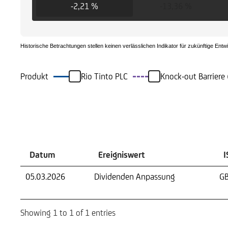
-2,21 %
-13,36 %
Historische Betrachtungen stellen keinen verlässlichen Indikator für zukünftige Entw
Produkt
Rio Tinto PLC
Knock-out Barrier
Ereignisse
Datum
Ereigniswert
I
05.03.2026
Dividenden Anpassung
G
Showing 1 to 1 of 1 entries