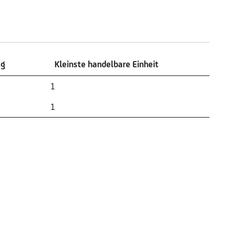
ag
Kleinste handelbare Einheit
ag
Kleinste handelbare Einheit
1
1