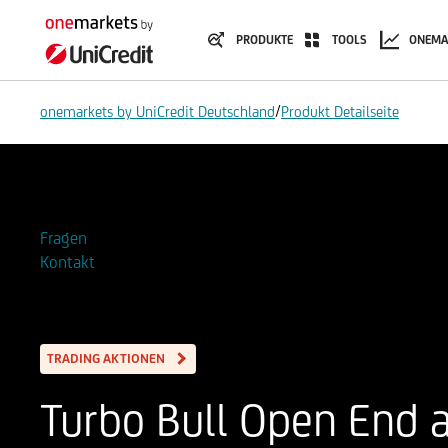
PRODUKTE
TOOLS
ONEMA
/
onemarkets by UniCredit Deutschland
Produkt Detailseite
Zur Watchlist hinzufügen
Fragen
Kontakt
TRADING AKTIONEN
Turbo Bull Open End a