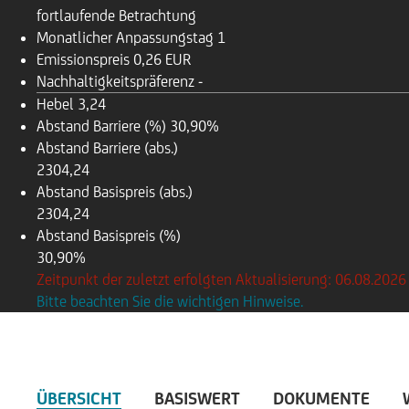
fortlaufende Betrachtung
Monatlicher Anpassungstag
1
Emissionspreis
0,26 EUR
Nachhaltigkeitspräferenz
-
Hebel
3,24
Abstand Barriere (%)
30,90%
Abstand Barriere (abs.)
2304,24
Abstand Basispreis (abs.)
2304,24
Abstand Basispreis (%)
30,90%
Zeitpunkt der zuletzt erfolgten Aktualisierung: 06.08.2026
Bitte beachten Sie die wichtigen Hinweise.
ÜBERSICHT
BASISWERT
DOKUMENTE