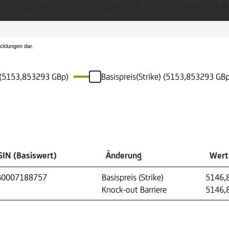
+30,39 %
+1008,33 %
+1008,33 %
icklungen dar.
e (5153,853293 GBp)
Basispreis(Strike) (5153,853293 GBp
SIN (Basiswert)
Änderung
Wert 
B0007188757
Basispreis (Strike)
5146,
Knock-out Barriere
5146,