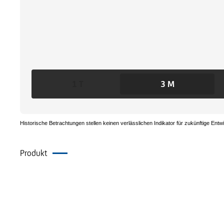
1 T
3 M
Historische Betrachtungen stellen keinen verlässlichen Indikator für zukünftige Entw
Produkt
Dokumente
Alternative Produkte