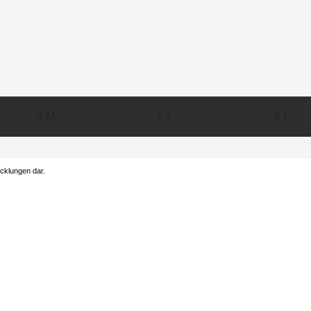
6 M
1 J
3 J
icklungen dar.