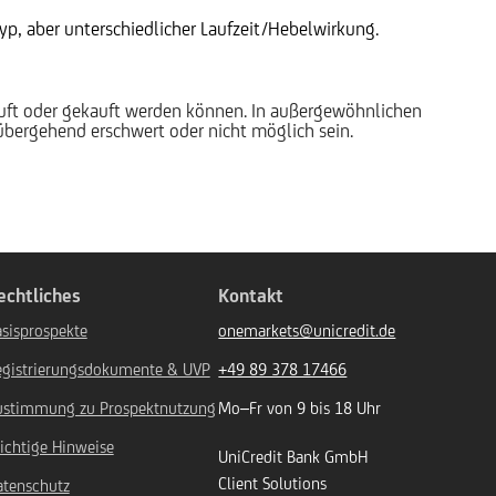
p, aber unterschiedlicher Laufzeit/Hebelwirkung.
auft oder gekauft werden können. In außergewöhnlichen
rübergehend erschwert oder nicht möglich sein.
echtliches
Kontakt
sisprospekte
onemarkets@unicredit.de
egistrierungsdokumente & UVP
+49 89 378 17466
ustimmung zu Prospektnutzung
Mo–Fr von 9 bis 18 Uhr
ichtige Hinweise
UniCredit Bank GmbH
Client Solutions
atenschutz