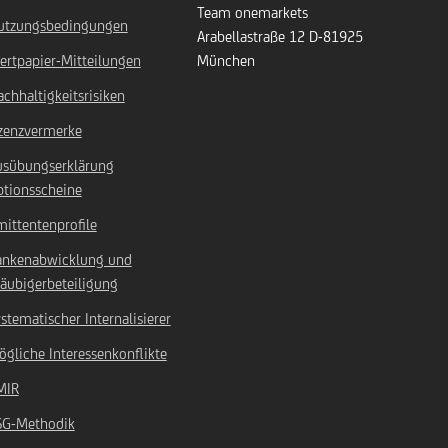
Team onemarkets
utzungsbedingungen
Arabellastraße 12
D-81925
ertpapier-Mitteilungen
München
chhaltigkeitsrisiken
izenzvermerke
usübungserklärung
ptionsscheine
ittentenprofile
ankenabwicklung und
äubigerbeteiligung
stematischer Internalisierer
gliche Interessenkonflikte
MIR
SG-Methodik