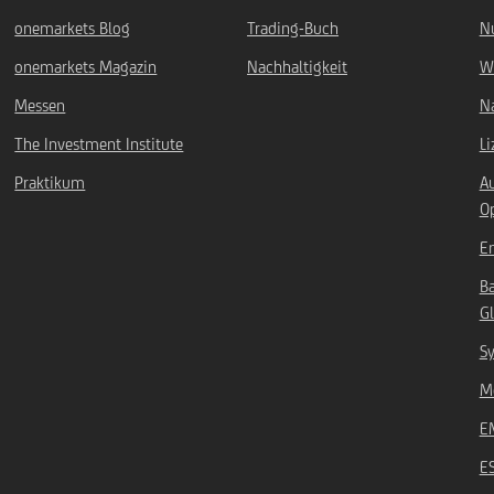
onemarkets Blog
Trading-Buch
N
onemarkets Magazin
Nachhaltigkeit
W
Messen
Na
The Investment Institute
L
Praktikum
A
O
Em
B
Gl
Sy
Mö
E
E