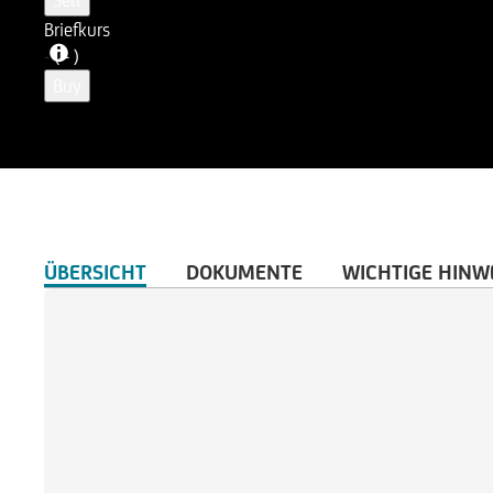
Sell
Briefkurs
-
( - )
Buy
ÜBERSICHT
DOKUMENTE
WICHTIGE HINW