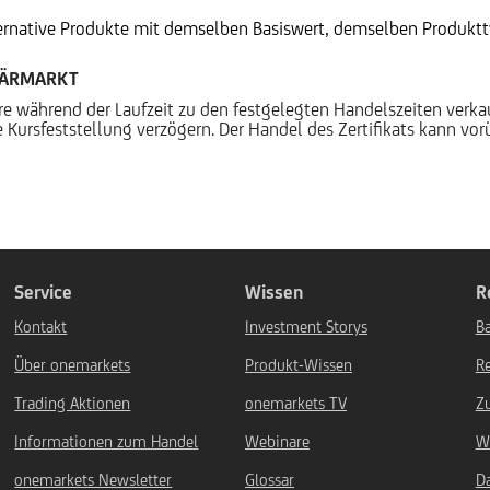
ternative Produkte mit demselben Basiswert, demselben Produktty
DÄRMARKT
ere während der Laufzeit zu den festgelegten Handelszeiten verk
 Kursfeststellung verzögern. Der Handel des Zertifikats kann vo
Service
Wissen
R
Kontakt
Investment Storys
Ba
Über onemarkets
Produkt-Wissen
R
Trading Aktionen
onemarkets TV
Z
Informationen zum Handel
Webinare
W
onemarkets Newsletter
Glossar
D