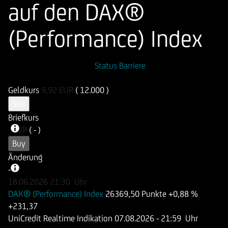
auf den DAX®
(Performance) Index
ISIN
WKN
Status Barriere
DE000UG7HE91
UG7HE9
Geldkurs
9,92
EUR
( 12.000 )
Sell
Briefkurs
-
EUR
( - )
Buy
Änderung
-
-
18.06.2026
21:30
Uhr
DAX® (Performance) Index
26369,50 Punkte
+0,88 %
+231,37
UniCredit Realtime Indikation
07.08.2026
- 21:59 Uhr