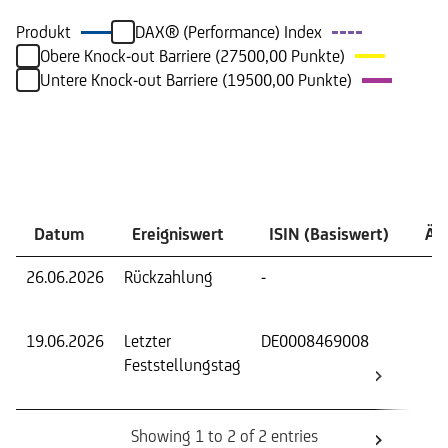
Produkt
DAX® (Performance) Index
Obere Knock-out Barriere (27500,00 Punkte)
Untere Knock-out Barriere (19500,00 Punkte)
Ereignisse
Datum
Ereigniswert
ISIN (Basiswert)
Än
26.06.2026
Rückzahlung
-
Rüc
zu
19.06.2026
Letzter
DE0008469008
Fest
Feststellungstag
Wer
Basi
Showing 1 to 2 of 2 entries