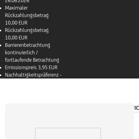
26.06.2026
Maximaler
Rückzahlungsbetrag
10,00 EUR
Rückzahlungsbetrag
10,00 EUR
Barrierenbetrachtung
kontinuierlich /
fortlaufende Betrachtung
Emissionspreis
3,95 EUR
Nachhaltigkeitspräferenz
-
ÜBERSICHT
BASISWERT
DOKUMENTE
WIC