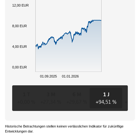
12,00 EUR
8,00 EUR
4,00 EUR
0,00 EUR
01.09.2025
01.01.2026
1 T
3 M
6 M
1 J
3 J
+0,00 %
+27,34 %
+29,67 %
+94,51 %
+94,5
Historische Betrachtungen stellen keinen verlässlichen Indikator für zukünftige
Entwicklungen dar.