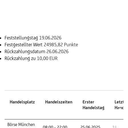
Einlösungsinformation
Feststellungstag
19.06.2026
Festgestellter Wert
24985,82 Punkte
Rückzahlungsdatum
26.06.2026
Rückzahlung zu
10,00 EUR
Handelszeiten
Handelsplatz
Handelszeiten
Erster
Letzte
Handelstag
Handel
Handelsplatz
Handelszeiten
Erster
Letzte
Börse München
08:00 - 22:00
25.06.2025
18.06.2
Handelstag
Handel