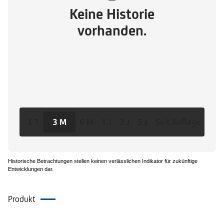
Keine Historie
vorhanden.
1 T
3 M
6 M
1 J
3 J
5 J
Seit Auflage
Historische Betrachtungen stellen keinen verlässlichen Indikator für zukünftige
Entwicklungen dar.
Produkt
Dokumente