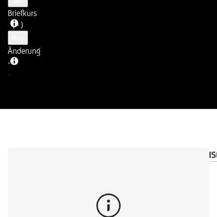
Sell
Briefkurs
-
( - )
Buy
Änderung
-
-
-
ÜBERSICHT
DOKUMENTE
WICHTIGE HINWEIS