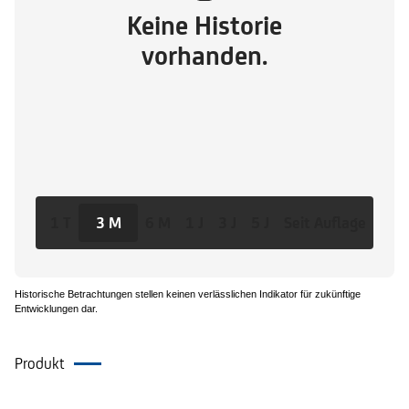
Keine Historie
vorhanden.
1 T
3 M
6 M
1 J
3 J
5 J
Seit Auflage
Historische Betrachtungen stellen keinen verlässlichen Indikator für zukünftige
Entwicklungen dar.
Produkt
Dokumente