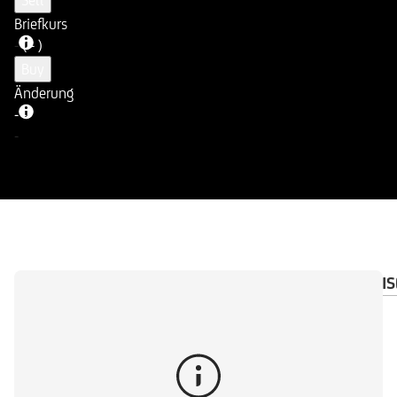
Sell
Briefkurs
-
( - )
Buy
Änderung
-
-
-
ÜBERSICHT
DOKUMENTE
WICHTIGE HINWEIS