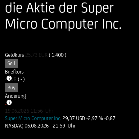
die Aktie der Super
Micro Computer Inc.
ISIN
WKN
DE000UG42053
UG4205
Geldkurs
25,73
EUR
( 1.400 )
Sell
Briefkurs
-
EUR
( - )
Buy
Änderung
-
-
19.06.2026
11:56
Uhr
Super Micro Computer Inc.
29,37 USD
-2,97 %
-0,87
NASDAQ
06.08.2026
- 21:59 Uhr