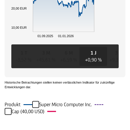
20,00 EUR
10,00 EUR
01.09.2025
01.01.2026
1 T
3 M
6 M
1 J
3 J
-3,52 %
+45,61 %
+6,59 %
+0,90 %
+9,30 %
Historische Betrachtungen stellen keinen verlässlichen Indikator für zukünftige
Entwicklungen dar.
Produkt
Super Micro Computer Inc.
Cap (40,00 USD)