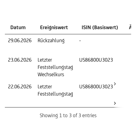
Ereignisse
Datum
Ereigniswert
ISIN (Basiswert)
Än
29.06.2026
Rückzahlung
-
Rüc
zu
23.06.2026
Letzter
US86800U3023
Fest
Feststellungstag
Wer
Wechselkurs
22.06.2026
Letzter
US86800U3023
Fest
Feststellungstag
Wer
Basi
Showing 1 to 3 of 3 entries