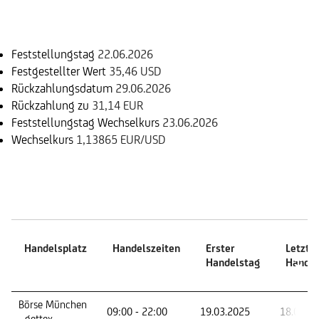
Einlösungsinformation
Feststellungstag
22.06.2026
Festgestellter Wert
35,46 USD
Rückzahlungsdatum
29.06.2026
Rückzahlung zu
31,14 EUR
Feststellungstag Wechselkurs
23.06.2026
Wechselkurs
1,13865 EUR/USD
Handelszeiten
Handelsplatz
Handelszeiten
Erster
Letzte
Handelstag
Handel
Handelsplatz
Handelszeiten
Erster
Letzte
Börse München
09:00 - 22:00
19.03.2025
18.06.2
Handelstag
Handel
- gettex