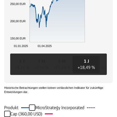
250,00 EUR
200,00 EUR
150,00 EUR
01.01.2025
01.04.2025
1 T
3 M
6 M
1 J
3 J
+0,12 %
+5,53 %
+25,24 %
+18,49 %
+18,49
Historische Betrachtungen stellen keinen verlässlichen Indikator für zukünftige
Entwicklungen dar.
Produkt
MicroStrategy Incorporated
Cap (360,00 USD)