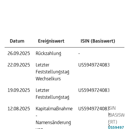
Ereignisse
Datum
Ereigniswert
ISIN (Basiswert)
Ä
26.09.2025
Rückzahlung
-
Rü
22.09.2025
Letzter
US5949724083
Fe
Feststellungstag
We
Wechselkurs
19.09.2025
Letzter
US5949724083
Fe
Feststellungstag
We
ISIN
12.08.2025
Kapitalmaßnahme
US5949724083
An
(BASISW
-
ERT)
Namensänderung
US59497