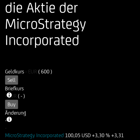
die Aktie der
MicroStrategy
Incorporated
ISIN
WKN
DE000UG2FAA2
UG2FAA
Geldkurs
-
EUR
( 600 )
Sell
Briefkurs
-
EUR
( - )
Buy
Änderung
-
-
-
MicroStrategy Incorporated
100,05 USD
+3,30 %
+3,31