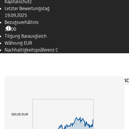
Kapitalschutz
Letzter Bewertungstag
19.09.2025
Bezugsverhältnis
1,000
Tilgung
Barausgleich
Währung
EUR
Nachhaltigkeitspräferenz
C
ÜBERSICHT
BASISWERT
DOKUMENTE
WIC
300,00 EUR