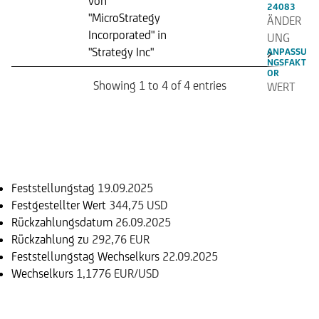
von
24083
"MicroStrategy
ÄNDER
Incorporated" in
UNG
"Strategy Inc"
ANPASSU
NGSFAKT
OR
Showing 1 to 4 of 4 entries
WERT
VOR
EREIGNI
S
Einlösungsinformation
-
WERT
NACH
Feststellungstag
19.09.2025
EREIGNI
Festgestellter Wert
344,75 USD
S
Rückzahlungsdatum
26.09.2025
1,000
Rückzahlung zu
292,76 EUR
">
Feststellungstag Wechselkurs
22.09.2025
Wechselkurs
1,1776 EUR/USD
Basiswert