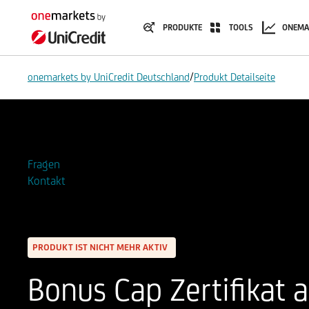
PRODUKTE
TOOLS
ONEMA
/
onemarkets by UniCredit Deutschland
Produkt Detailseite
Zur Watchlist hinzufügen
Fragen
Kontakt
PRODUKT IST NICHT MEHR AKTIV
Bonus Cap Zertifikat 