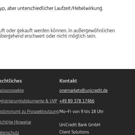
p, aber unterschiedlicher Laufzeit/Hebelwirkung.
auft oder gekauft werden können. In außergewöhnlichen
rübergehend erschwert oder nicht möglich sein.
echtliches
Kontakt
sisprospekte
onemarkets@unicredit.de
egistrierungsdokumente & UVP
+49 89 378 17466
ustimmung zu Prospektnutzung
Mo–Fr von 9 bis 18 Uhr
ichtige Hinweise
UniCredit Bank GmbH
Client Solutions
atenschutz