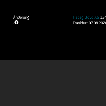
Änderung
Hapag Lloyd AG
124
-
-
Frankfurt
07.08.202
-