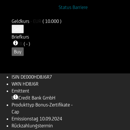
ISIN
WKN
Status Barriere
DE000HD8J6R7
HD8J6R
Geldkurs
-
EUR
( 10.000 )
Sell
Briefkurs
-
EUR
( - )
Buy
ISIN
DE000HD8J6R7
WKN
HD8J6R
Emittent
UniCredit Bank GmbH
Produkttyp
Bonus-Zertifikate -
Cap
Emissionstag
10.09.2024
Rückzahlungs­termin