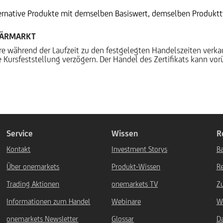
ternative Produkte mit demselben Basiswert, demselben Produktty
DÄRMARKT
ere während der Laufzeit zu den festgelegten Handelszeiten verk
 Kursfeststellung verzögern. Der Handel des Zertifikats kann vo
Service
Wissen
R
Kontakt
Investment Storys
Ba
Über onemarkets
Produkt-Wissen
R
Trading Aktionen
onemarkets TV
Z
Informationen zum Handel
Webinare
W
onemarkets Newsletter
Glossar
D