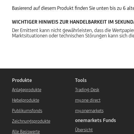
Basierend auf diesem Produkt finden Sie unten bis zu 6 al
WICHTIGER HINWEIS ZUR HANDELBARKEIT IM SEKUN
Der Emittent kann nicht gewährleisten, dass die Wertpapi
Marktsituationen oder technischen Störungen kann sich die
Produkte
Tools
Anlageprodukte
Trading-Desk
Hebelprodukte
my.one direct
Publikumsfonds
my.onemarkets
onemarkets Funds
Zeichnungsprodukte
Übersicht
Alle Basiswerte