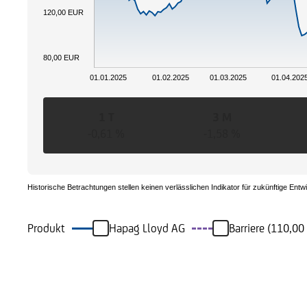
120,00 EUR
80,00 EUR
01.01.2025
01.02.2025
01.03.2025
01.04.202
1 T
3 M
-0,61 %
-1,58 %
Historische Betrachtungen stellen keinen verlässlichen Indikator für zukünftige Entw
Produkt
Hapag Lloyd AG
Barriere (110,00
Ereignisse