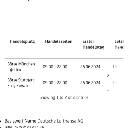
Handelszeiten
Handelsplatz
Handelszeiten
Erster
Letzte
Handelstag
Handel
Handelsplatz
Handelszeiten
Erster
Letzte
Börse München
09:00 - 22:00
26.06.2024
16.06.2
Handelstag
Handel
- gettex
Börse Stuttgart -
09:00 - 22:00
26.06.2024
16.06.2
Easy Euwax
Showing 1 to 2 of 2 entries
Basiswert
Basiswert Name
Deutsche Lufthansa AG
ISIN
DE0008232125