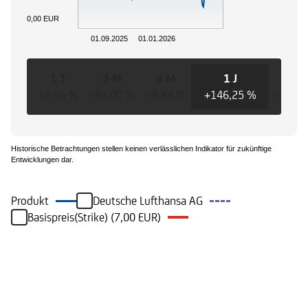
0,00 EUR
01.09.2025
01.01.2026
1 T
3 M
6 M
1 J
3 J
+7,65 %
+97,00 %
+8,84 %
+146,25 %
+271,
Historische Betrachtungen stellen keinen verlässlichen Indikator für zukünftige
Entwicklungen dar.
Produkt
Deutsche Lufthansa AG
Basispreis(Strike) (7,00 EUR)
Ereignisse