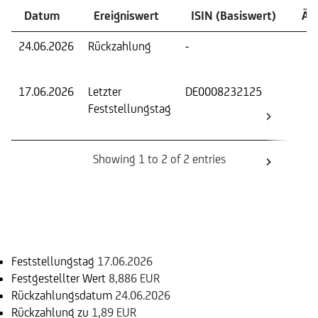
Datum
Ereigniswert
ISIN (Basiswert)
Än
24.06.2026
Rückzahlung
-
Rüc
zu
17.06.2026
Letzter
DE0008232125
Fest
Feststellungstag
Wer
Basi
Showing 1 to 2 of 2 entries
Einlösungsinformation
Feststellungstag
17.06.2026
Festgestellter Wert
8,886 EUR
Rückzahlungsdatum
24.06.2026
Rückzahlung zu
1,89 EUR