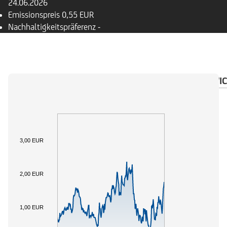
24.06.2026
Emissionspreis
0,55 EUR
Nachhaltigkeitspräferenz
-
ÜBERSICHT
BASISWERT
DOKUMENTE
WIC
3,00 EUR
2,00 EUR
1,00 EUR