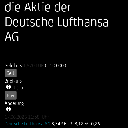
die Aktie der
Deutsche Lufthansa
AG
ISIN
WKN
DE000HD6LUQ5
HD6LUQ
Geldkurs
1,970
EUR
( 150.000 )
Sell
Briefkurs
-
EUR
( - )
Buy
Änderung
-
-
17.06.2026
11:58
Uhr
Deutsche Lufthansa AG
8,342 EUR
-3,12 %
-0,26