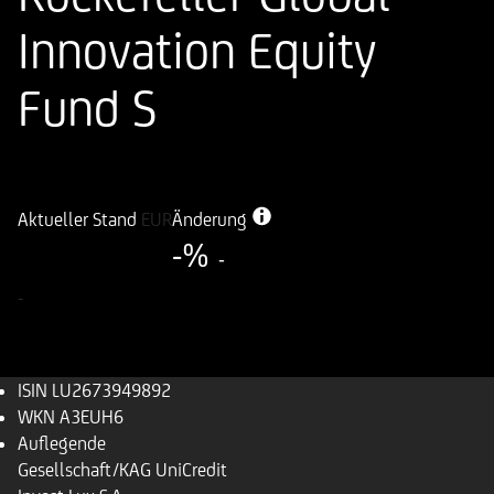
Innovation Equity
Fund S
ISIN
WKN
LU2673949892
A3EUH6
Aktueller Stand
EUR
Änderung
-%
-
-
ISIN
LU2673949892
WKN
A3EUH6
Auflegende
Gesellschaft/KAG
UniCredit