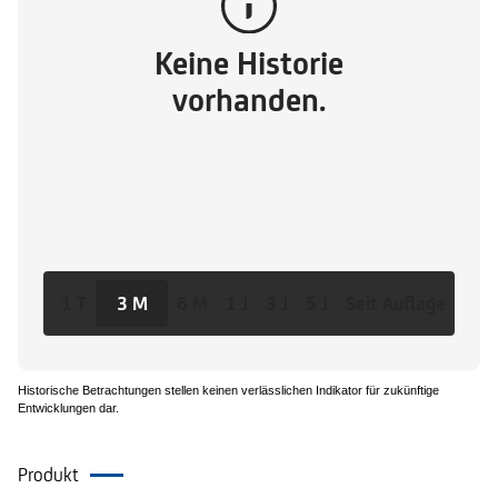
Keine Historie
vorhanden.
1 T
3 M
6 M
1 J
3 J
5 J
Seit Auflage
Historische Betrachtungen stellen keinen verlässlichen Indikator für zukünftige
Entwicklungen dar.
Produkt