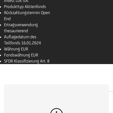
Invest Lux S.A.
Produkttyp
Aktienfonds
Rückzahlungs­termin
Open
End
Ertragsverwendung
thesaurierend
Auflagedatum des
Teilfonds
16.01.2024
Währung
EUR
Fondswährung
EUR
SFDR Klassifizierung
Art. 8
ÜBERSICHT
PORTFOLIO
DOKUMENTE