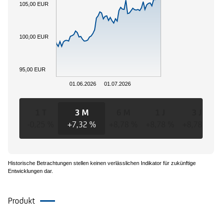
105,00 EUR
100,00 EUR
95,00 EUR
01.06.2026
01.07.2026
1 T
3 M
6 M
1 J
3 J
-0,25 %
+7,32 %
+8,78 %
+8,78 %
+8,78 %
Historische Betrachtungen stellen keinen verlässlichen Indikator für zukünftige
Entwicklungen dar.
Produkt
Dokumente