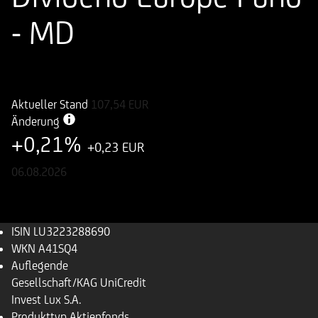
- MD
ISIN
WKN
LU3223288690
A41SQ4
Aktueller Stand
107,54
EUR
Änderung
+0,21%
+0,23 EUR
06.08.2026
ISIN
LU3223288690
WKN
A41SQ4
Auflegende
Gesellschaft/KAG
UniCredit
Invest Lux S.A.
Produkttyp
Aktienfonds