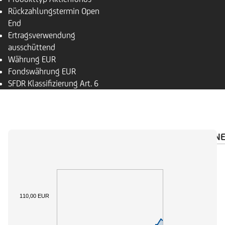
Rückzahlungs­termin
Open
End
Ertragsverwendung
ausschüttend
Währung
EUR
Fondswährung
EUR
SFDR Klassifizierung
Art. 6
ÜBERSICHT
PORTFOLIO
INVESTMENTRECHN
110,00 EUR