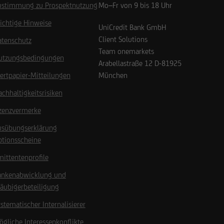
ustimmung zu Prospektnutzung
Mo–Fr von 9 bis 18 Uhr
ichtige Hinweise
UniCredit Bank GmbH
Client Solutions
atenschutz
Team onemarkets
utzungsbedingungen
Arabellastraße 12
D-81925
ertpapier-Mitteilungen
München
chhaltigkeitsrisiken
izenzvermerke
usübungserklärung
ptionsscheine
ittentenprofile
ankenabwicklung und
äubigerbeteiligung
stematischer Internalisierer
gliche Interessenkonflikte