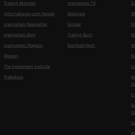
Trading Aktionen
onemarkets TV
Z
Informationen zum Handel
Webinare
W
onemarkets Newsletter
Glossar
D
onemarkets Blog
Trading-Buch
N
onemarkets Magazin
Nachhaltigkeit
W
Messen
Na
The Investment Institute
L
Praktikum
A
O
Em
B
Gl
Sy
Mö