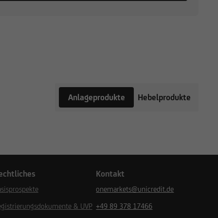
Anlageprodukte
Hebelprodukte
echtliches
Kontakt
sisprospekte
onemarkets@unicredit.de
egistrierungsdokumente & UVP
+49 89 378 17466