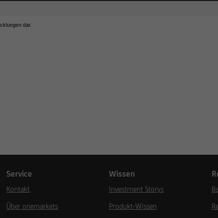
icklungen dar.
Service
Wissen
R
Kontakt
Investment Storys
Ba
Über onemarkets
Produkt-Wissen
R