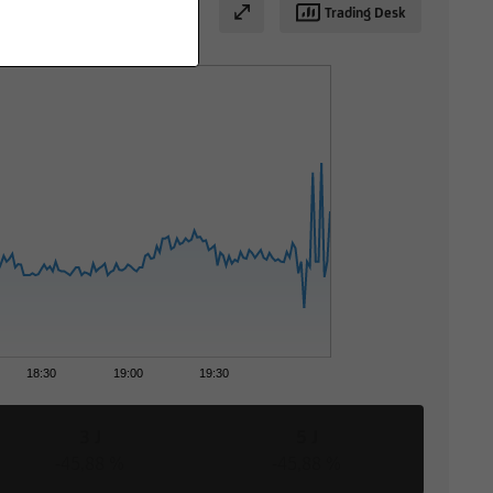
Trading Desk
18:30
19:00
19:30
3 J
5 J
-45,88 %
-45,88 %