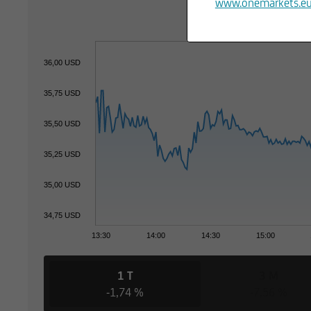
www.onemarkets.e
36,00 USD
35,75 USD
35,50 USD
35,25 USD
35,00 USD
34,75 USD
13:30
14:00
14:30
15:00
1 T
3 M
-1,74 %
-7,56 %