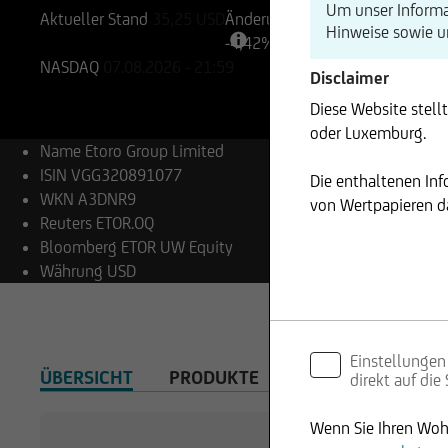
Um unser Informa
Aktueller Stand
35,25
USD
Änderung
Hinweise sowie 
-4,42%
-1,56
NASDAQ
07.08.2026
- 21:59
Disclaimer
Diese Website stell
oder Luxemburg.
Name
Etoro Group Limited
ISIN
VGG320891077
Die enthaltenen In
WKN
A3DNR9
von Wertpapieren da
Reuters
ETOR.OQ
Bloomberg
ETOR UW Equity
Währung
USD
Einstellungen
ÜBERSICHT
PRODUKTE
direkt auf die
Wenn Sie Ihren Wohn