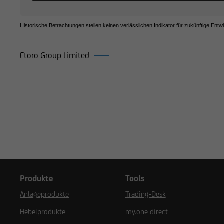
Historische Betrachtungen stellen keinen verlässlichen Indikator für zukünftige Entw
Etoro Group Limited
Produkte auf Etoro Group Limited
Produkte
Tools
Anlageprodukte
Trading-Desk
Hebelprodukte
my.one direct