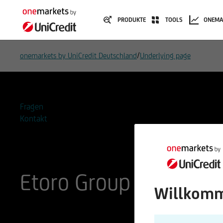
PRODUKTE
TOOLS
ONEMA
/
onemarkets by UniCredit Deutschland
Underlying page
Fragen
Kontakt
Etoro Group Limited
Willkomm
ISIN
WKN
VGG320891077
A3DNR9