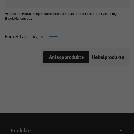
Historische Betrachtungen stellen keinen verlässlichen Indikator für zukünftige
Entwicklungen dar.
Rocket Lab USA, Inc.
Produkte
Anlageprodukte
Hebelprodukte
auf Rocket
Lab USA,
Inc.
Produkte