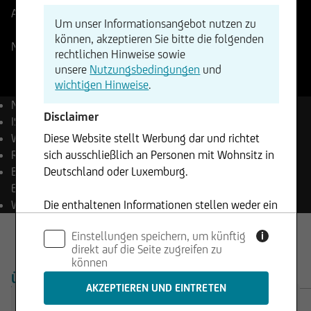
Aktueller Stand
75,70
USD
Änderung
Um unser Informationsangebot nutzen zu
+1,30%
+0,99
können, akzeptieren Sie bitte die folgenden
NASDAQ
06.08.2026
- 21:59
rechtlichen Hinweise sowie
unsere
Nutzungsbedingungen
und
wichtigen Hinweise
.
Name
Rocket Lab USA, Inc.
Disclaimer
ISIN
US7731211089
Diese Website stellt Werbung dar und richtet
WKN
A419CG
sich ausschließlich an Personen mit Wohnsitz in
Reuters
RKLB.OQ
Deutschland oder Luxemburg.
Bloomberg
RKLB UW
Equity
Die enthaltenen Informationen stellen weder ein
Währung
USD
Angebot noch eine Aufforderung zum Kauf oder
Einstellungen speichern, um künftig
i
Verkauf von Wertpapieren dar und dürfen nicht
direkt auf die Seite zugreifen zu
in Rechtsordnungen genutzt werden, in denen
können
dies unzulässig ist.
ÜBERSICHT
PRODUKTE