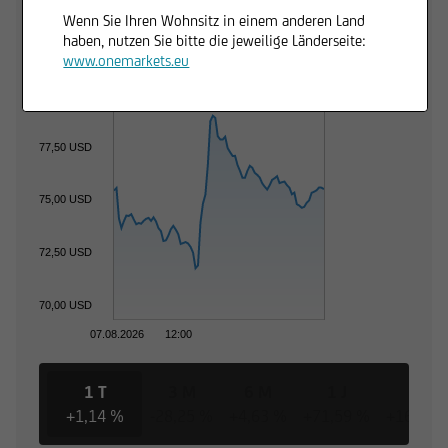
Trading Desk
Wenn Sie Ihren Wohnsitz in einem anderen Land
haben, nutzen Sie bitte die jeweilige Länderseite:
www.onemarkets.eu
80,00 USD
77,50 USD
75,00 USD
72,50 USD
70,00 USD
07.08.2026
12:00
1 T
3 M
6 M
1 J
3 J
+1,14 %
-28,25 %
+4,63 %
+71,59 %
+161,56