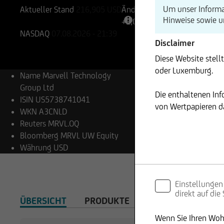
Um unser Informa
Aktueller Stand
216,905
USD
Änderung
Hinweise sowie 
+2,05%
+4,44
NASDAQ
07.08.2026
- 21:39
Disclaimer
Diese Website stell
oder Luxemburg.
Name
Marvell Technology
Group Ltd
Die enthaltenen In
ISIN
US5738741041
von Wertpapieren da
WKN
A3CNLD
Reuters
MRVL.OQ
Bloomberg
MRVL UW Equity
Währung
USD
Einstellungen
direkt auf die
ÜBERSICHT
PRODUKTE
Wenn Sie Ihren Wohn