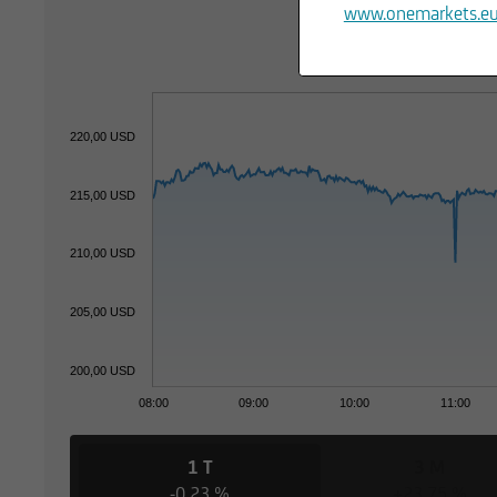
www.onemarkets.e
220,00 USD
215,00 USD
210,00 USD
205,00 USD
200,00 USD
08:00
09:00
10:00
11:00
1 T
3 M
-0,23 %
+23,75 %