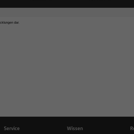
icklungen dar.
oup Ltd
Service
Wissen
R