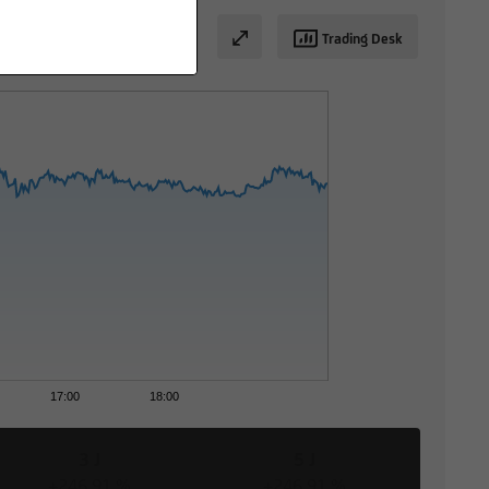
Trading Desk
17:00
18:00
3 J
5 J
+246,91 %
+246,91 %