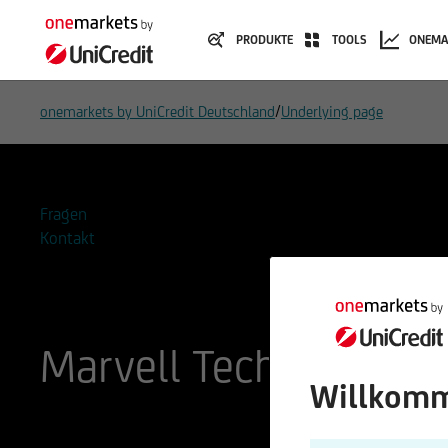
PRODUKTE
TOOLS
ONEMA
/
onemarkets by UniCredit Deutschland
Underlying page
Fragen
Kontakt
Marvell Technology G
Willkomm
ISIN
WKN
US5738741041
A3CNLD