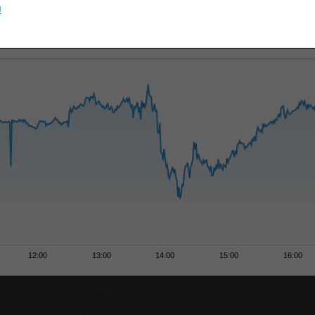
u
12:00
13:00
14:00
15:00
16:00
6 M
1 J
+162,26 %
+179,53 %