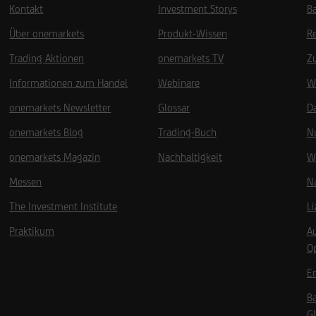
Kontakt
Investment Storys
Ba
Über onemarkets
Produkt-Wissen
R
Trading Aktionen
onemarkets TV
Z
Informationen zum Handel
Webinare
W
onemarkets Newsletter
Glossar
D
onemarkets Blog
Trading-Buch
N
onemarkets Magazin
Nachhaltigkeit
W
Messen
Na
The Investment Institute
L
Praktikum
A
O
Em
B
Gl