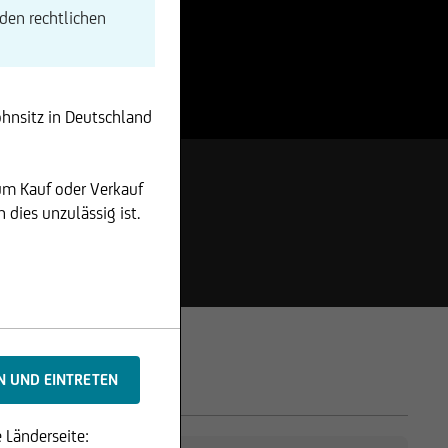
den rechtlichen
ohnsitz in Deutschland
um Kauf oder Verkauf
dies unzulässig ist.
 Länderseite: