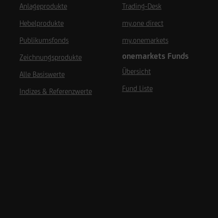
Anlageprodukte
Trading-Desk
Hebelprodukte
my.one direct
Publikumsfonds
my.onemarkets
onemarkets Funds
Zeichnungsprodukte
Übersicht
Alle Basiswerte
Fund Liste
Indizes & Referenzwerte