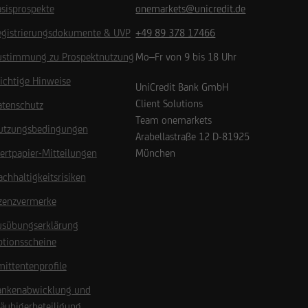
sisprospekte
onemarkets@unicredit.de
egistrierungsdokumente & UVP
+49 89 378 17466
ustimmung zu Prospektnutzung
Mo–Fr von 9 bis 18 Uhr
ichtige Hinweise
UniCredit Bank GmbH
Client Solutions
atenschutz
Team onemarkets
utzungsbedingungen
Arabellastraße 12
D-81925
ertpapier-Mitteilungen
München
chhaltigkeitsrisiken
izenzvermerke
usübungserklärung
ptionsscheine
ittentenprofile
ankenabwicklung und
äubigerbeteiligung