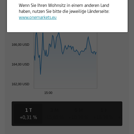
Wenn Sie Ihren Wohnsitz in einem anderen Land
haben, nutzen Sie bitte die jeweilige Länderseite:
www.onemarkets.eu
168,00 USD
166,00 USD
164,00 USD
162,00 USD
15:00
1 T
3 M
6 M
1 J
3 J
+0,31 %
-15,85 %
+10,39 %
+10,39 %
+10,39