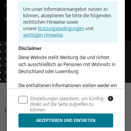
Aktueller Stand
165,68
USD
Änderung
Um unser Informationsangebot nutzen zu
+5,41%
+8,96
können, akzeptieren Sie bitte die folgenden
NYSE
07.08.2026
- 02:04
rechtlichen Hinweise sowie
unsere
Nutzungsbedingungen
und
wichtigen Hinweise
.
Name
Corning Inc.
Disclaimer
ISIN
US2193501051
Diese Website stellt Werbung dar und richtet
WKN
850808
sich ausschließlich an Personen mit Wohnsitz in
Reuters
GLW.N
Deutschland oder Luxemburg.
Bloomberg
GLW UN Equity
Währung
USD
Die enthaltenen Informationen stellen weder ein
Angebot noch eine Aufforderung zum Kauf oder
Einstellungen speichern, um künftig
i
Verkauf von Wertpapieren dar und dürfen nicht
direkt auf die Seite zugreifen zu
in Rechtsordnungen genutzt werden, in denen
können
ÜBERSICHT
PRODUKTE
dies unzulässig ist.
Trading Desk