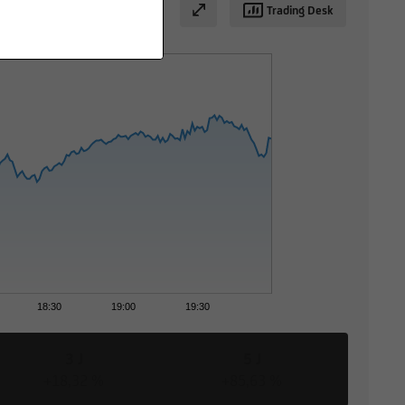
Trading Desk
18:30
19:00
19:30
3 J
5 J
+18,32 %
+85,63 %