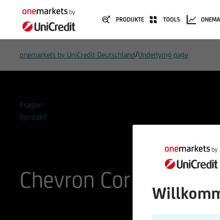
PRODUKTE
TOOLS
ONEMA
/
onemarkets by UniCredit Deutschland
Underlying page
Fragen
Kontakt
Chevron Corp
Willkomm
ISIN
WKN
US1667641005
852552