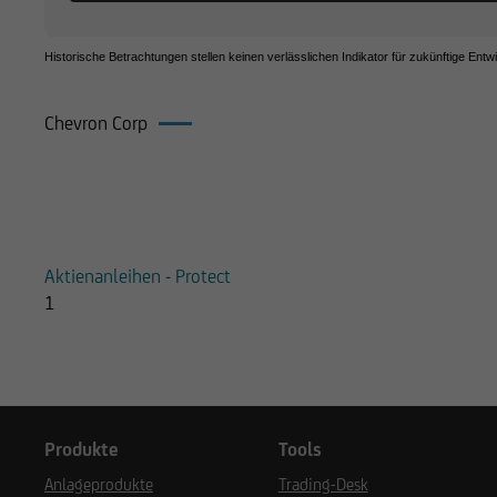
Historische Betrachtungen stellen keinen verlässlichen Indikator für zukünftige Entw
Chevron Corp
Produkte auf Chevron Corp
Aktienanleihen - Protect
1
Produkte
Tools
Anlageprodukte
Trading-Desk