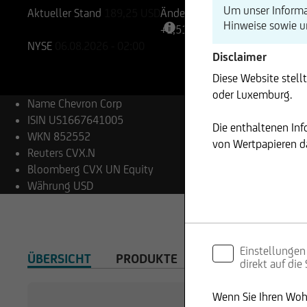
Um unser Informa
Aktueller Stand
189,25
USD
Änderung
Hinweise sowie 
+1,51%
+2,86
NYSE
06.08.2026
- 02:00
Disclaimer
Diese Website stell
oder Luxemburg.
Name
Chevron Corp
ISIN
US1667641005
Die enthaltenen In
WKN
852552
von Wertpapieren da
Reuters
CVX.N
Bloomberg
CVX UN Equity
Währung
USD
Einstellungen
ÜBERSICHT
PRODUKTE
direkt auf die
Wenn Sie Ihren Wohn