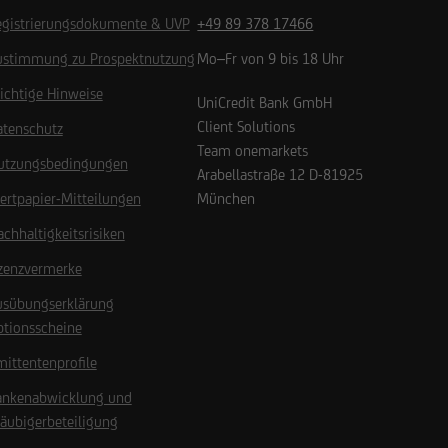
egistrierungsdokumente & UVP
+49 89 378 17466
ustimmung zu Prospektnutzung
Mo–Fr von 9 bis 18 Uhr
ichtige Hinweise
UniCredit Bank GmbH
Client Solutions
atenschutz
Team onemarkets
utzungsbedingungen
Arabellastraße 12
D-81925
ertpapier-Mitteilungen
München
chhaltigkeitsrisiken
izenzvermerke
usübungserklärung
ptionsscheine
ittentenprofile
ankenabwicklung und
äubigerbeteiligung