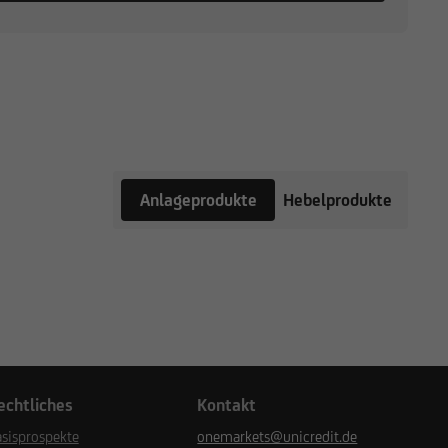
Anlageprodukte
Hebelprodukte
echtliches
Kontakt
sisprospekte
onemarkets@unicredit.de