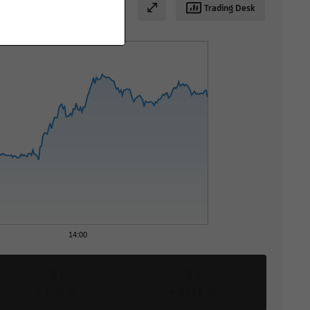
Trading Desk
0
14:00
3 J
5 J
+4,04 %
+30,18 %