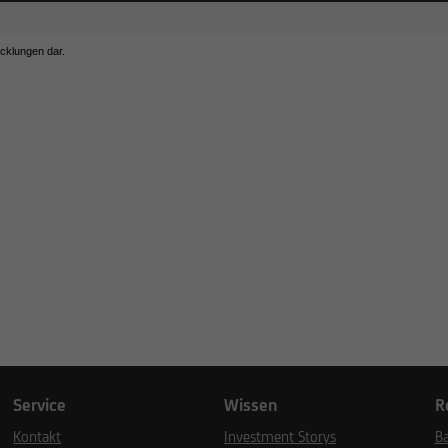
icklungen dar.
.
Service
Wissen
R
Kontakt
Investment Storys
Ba