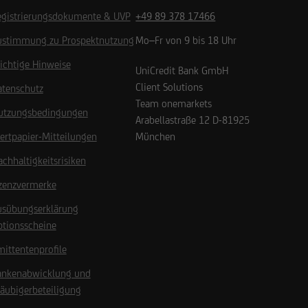
egistrierungsdokumente & UVP
+49 89 378 17466
ustimmung zu Prospektnutzung
Mo–Fr von 9 bis 18 Uhr
ichtige Hinweise
UniCredit Bank GmbH
Client Solutions
atenschutz
Team onemarkets
utzungsbedingungen
Arabellastraße 12
D-81925
ertpapier-Mitteilungen
München
chhaltigkeitsrisiken
izenzvermerke
usübungserklärung
ptionsscheine
ittentenprofile
ankenabwicklung und
äubigerbeteiligung