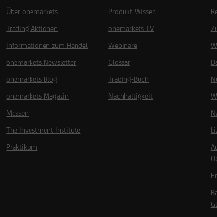
Über onemarkets
Produkt-Wissen
R
Trading Aktionen
onemarkets TV
Z
Informationen zum Handel
Webinare
W
onemarkets Newsletter
Glossar
D
onemarkets Blog
Trading-Buch
N
onemarkets Magazin
Nachhaltigkeit
W
Messen
Na
The Investment Institute
L
Praktikum
A
O
Em
B
Gl