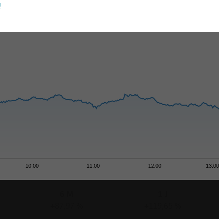
u
10:00
11:00
12:00
13:0
6 M
1 J
+87,97 %
+119,65 %