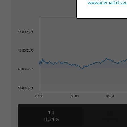
www.onemarkets.e
47,00 EUR
46,00 EUR
45,00 EUR
44,00 EUR
07:00
08:00
09:00
1 T
3 M
+1,34 %
-4,59 %