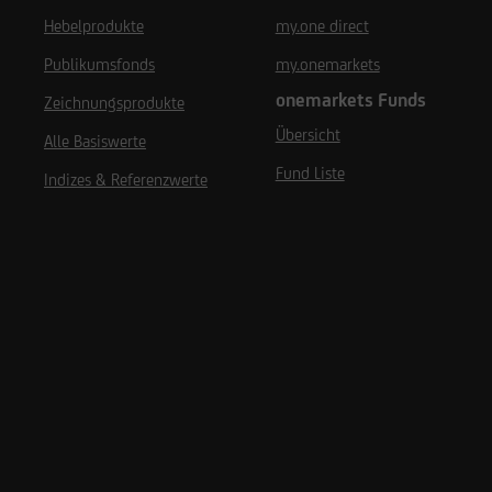
Hebelprodukte
my.one direct
Publikumsfonds
my.onemarkets
onemarkets Funds
Zeichnungsprodukte
Übersicht
Alle Basiswerte
Fund Liste
Indizes & Referenzwerte