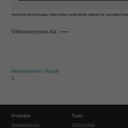
Historische Betrachtungen stellen keinen verlässlichen Indikator für zukünftige Entw
STMicroelectronics N.V.
Produkte auf STMicroelectronics N.V
Aktienanleihen - Klassik
1
Produkte
Tools
Anlageprodukte
Trading-Desk