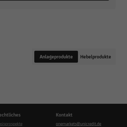
Anlageprodukte
Hebelprodukte
echtliches
Kontakt
sisprospekte
onemarkets@unicredit.de