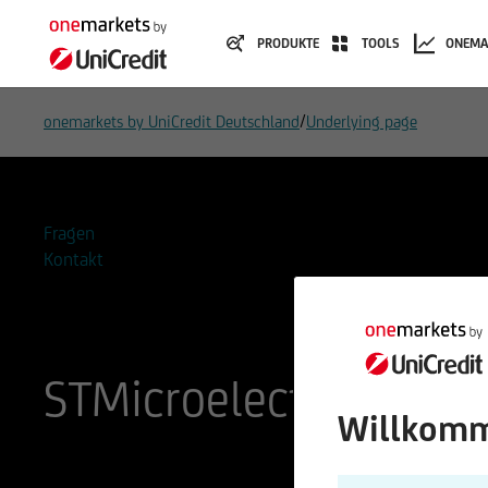
PRODUKTE
TOOLS
ONEMA
/
onemarkets by UniCredit Deutschland
Underlying page
Fragen
Kontakt
STMicroelectronics N.
Willkomm
ISIN
WKN
NL0000226223
893438