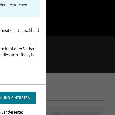
den rechtlichen
ohnsitz in Deutschland
um Kauf oder Verkauf
dies unzulässig ist.
 Länderseite: