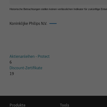
Historische Betrachtungen stellen keinen verlässlichen Indikator für zukünftige Entw
Koninklijke Philips N.V.
Produkte auf Koninklijke Philips N.V.
Aktienanleihen - Protect
6
Discount-Zertifikate
19
Produkte
Tools