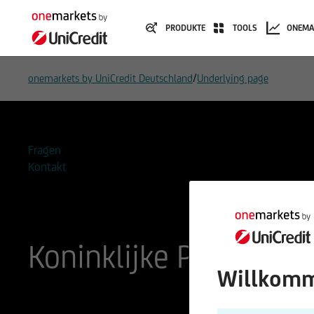
PRODUKTE
TOOLS
ONEMA
/
onemarkets by UniCredit Deutschland
Underlying page
Fragen
Kontakt
Koninklijke Philips N.V
Willkomm
ISIN
WKN
NL0000009538
940602