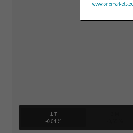
www.onemarkets.e
1 T
3 M
-0,04 %
-0,65 %