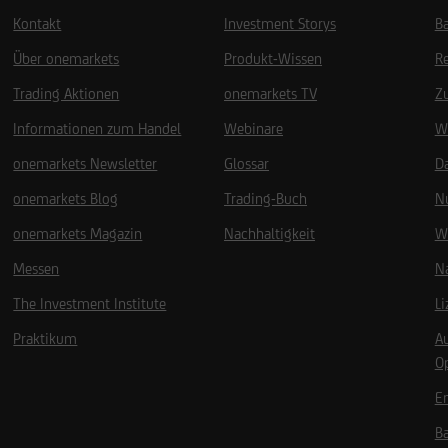
Kontakt
Investment Storys
Ba
Über onemarkets
Produkt-Wissen
R
Trading Aktionen
onemarkets TV
Z
Informationen zum Handel
Webinare
W
onemarkets Newsletter
Glossar
D
onemarkets Blog
Trading-Buch
N
onemarkets Magazin
Nachhaltigkeit
W
Messen
Na
The Investment Institute
L
Praktikum
A
O
Em
B