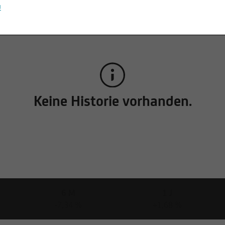
u
Keine Historie vorhanden.
6 M
1 J
-7,34 %
+1,68 %