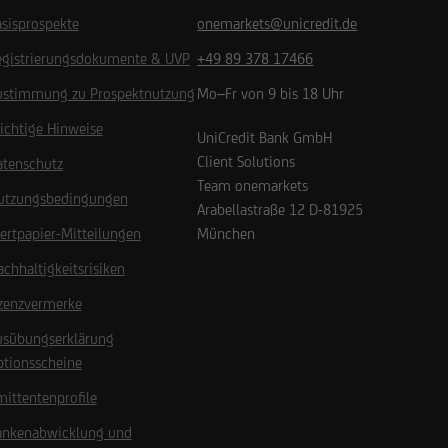
sisprospekte
onemarkets@unicredit.de
egistrierungsdokumente & UVP
+49 89 378 17466
ustimmung zu Prospektnutzung
Mo–Fr von 9 bis 18 Uhr
ichtige Hinweise
UniCredit Bank GmbH
Client Solutions
atenschutz
Team onemarkets
utzungsbedingungen
Arabellastraße 12
D-81925
ertpapier-Mitteilungen
München
chhaltigkeitsrisiken
izenzvermerke
usübungserklärung
ptionsscheine
ittentenprofile
ankenabwicklung und