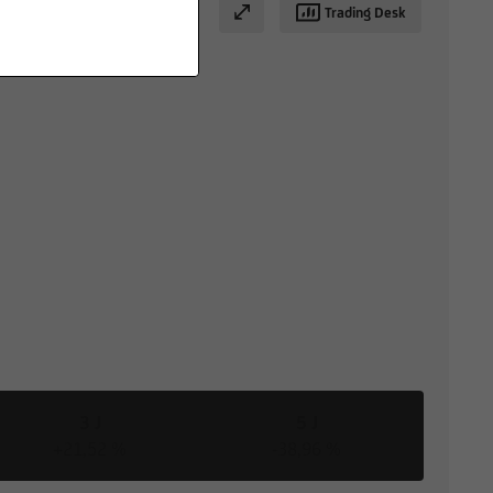
Trading Desk
3 J
5 J
+21,52 %
-38,96 %