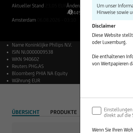
Um unser Informa
Aktueller Stand
23,05
EUR
Änderung
Hinweise sowie 
+0,44%
+0,10
Amsterdam
06.08.2026
- 03:10
Disclaimer
Diese Website stell
oder Luxemburg.
Name
Koninklijke Philips N.V.
ISIN
NL0000009538
Die enthaltenen In
WKN
940602
von Wertpapieren da
Reuters
PHG.AS
Bloomberg
PHIA NA Equity
Währung
EUR
Einstellungen
ÜBERSICHT
PRODUKTE
direkt auf die
Wenn Sie Ihren Wohn