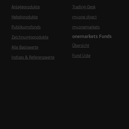
Anlageprodukte
Trading-Desk
Hebelprodukte
my.one direct
Publikumsfonds
my.onemarkets
onemarkets Funds
Zeichnungsprodukte
Übersicht
Alle Basiswerte
Fund Liste
Indizes & Referenzwerte