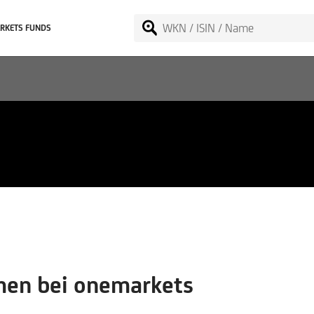
RKETS FUNDS
Net Return) Index (EUR
en bei onemarkets