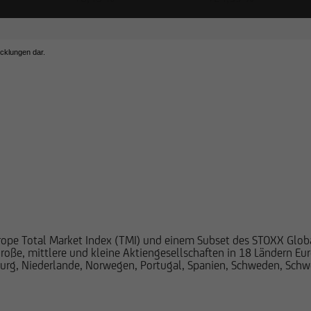
icklungen dar.
et Return) Index (EUR)
ope Total Market Index (TMI) und einem Subset des STOXX Global
ße, mittlere und kleine Aktiengesellschaften in 18 Ländern Euro
bourg, Niederlande, Norwegen, Portugal, Spanien, Schweden, Schw