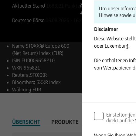
Aktueller Stand
1683,21
Punkte
Änderung
Um unser Informa
+0,46%
+7,83
Hinweise sowie 
Deutsche Börse
06.08.2026
- 16:43
Disclaimer
Diese Website stell
oder Luxemburg.
Name
STOXX® Europe 600
(Net Return) Index (EUR)
Die enthaltenen In
ISIN
EU0009658210
von Wertpapieren da
WKN
965821
Reuters
.STOXXR
Bloomberg
SXXR Index
Währung
EUR
Einstellungen
direkt auf die
ÜBERSICHT
PRODUKTE
WICHTIGE HINWEI
Wenn Sie Ihren Wohn