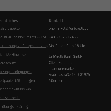
echtliches
Kontakt
sisprospekte
onemarkets@unicredit.de
egistrierungsdokumente & UVP
+49 89 378 17466
ustimmung zu Prospektnutzung
Mo–Fr von 9 bis 18 Uhr
ichtige Hinweise
UniCredit Bank GmbH
Client Solutions
atenschutz
Team onemarkets
utzungsbedingungen
Arabellastraße 12
D-81925
ertpapier-Mitteilungen
München
chhaltigkeitsrisiken
izenzvermerke
usübungserklärung