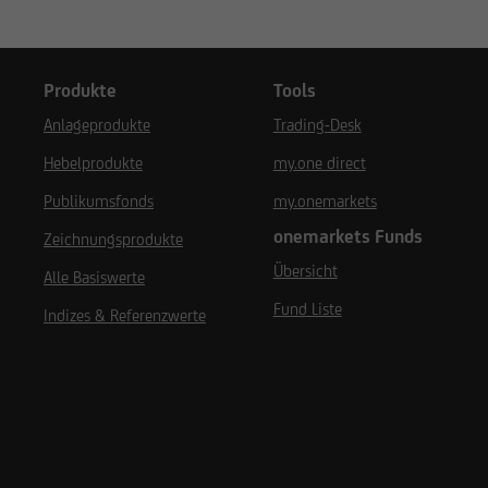
Produkte
Tools
Anlageprodukte
Trading-Desk
Hebelprodukte
my.one direct
Publikumsfonds
my.onemarkets
onemarkets Funds
Zeichnungsprodukte
Übersicht
Alle Basiswerte
Fund Liste
Indizes & Referenzwerte