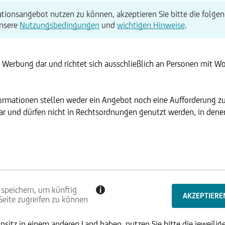
tionsangebot nutzen zu können, akzeptieren Sie bitte die folgen
unsere
Nutzungsbedingungen
und
wichtigen Hinweise
.
t Werbung dar und richtet sich ausschließlich an Personen mit W
formationen stellen weder ein Angebot noch eine Aufforderung z
r und dürfen nicht in Rechtsordnungen genutzt werden, in denen 
 speichern, um künftig
i
 Seite zugreifen zu können
SE
sitz in einem anderen Land haben, nutzen Sie bitte die jeweilige