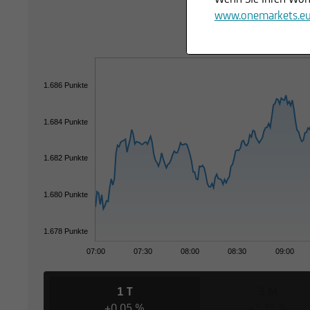
www.onemarkets.e
1.686 Punkte
1.684 Punkte
1.682 Punkte
1.680 Punkte
1.678 Punkte
07:00
07:30
08:00
08:30
09:00
1 T
3 M
+0,05 %
+7,35 %