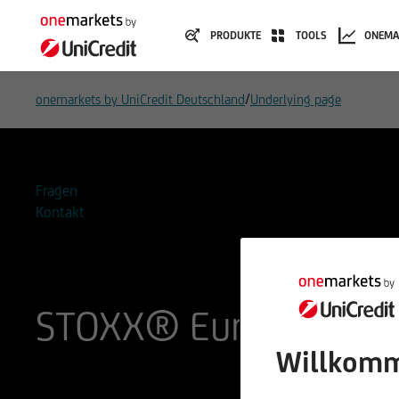
PRODUKTE
TOOLS
ONEMA
/
onemarkets by UniCredit Deutschland
Underlying page
Fragen
Kontakt
STOXX® Europe 600 (
Willkomm
ISIN
WKN
EU0009658210
965821