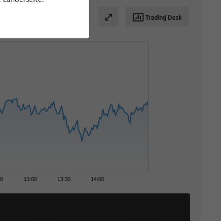
Trading Desk
30
13:00
13:30
14:00
3 J
5 J
+54,61 %
+59,19 %