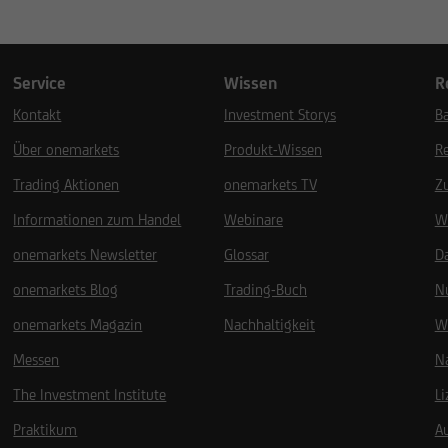
Service
Wissen
R
Kontakt
Investment Storys
Ba
Über onemarkets
Produkt-Wissen
R
Trading Aktionen
onemarkets TV
Z
Informationen zum Handel
Webinare
W
onemarkets Newsletter
Glossar
D
onemarkets Blog
Trading-Buch
N
onemarkets Magazin
Nachhaltigkeit
W
Messen
Na
The Investment Institute
L
Praktikum
A