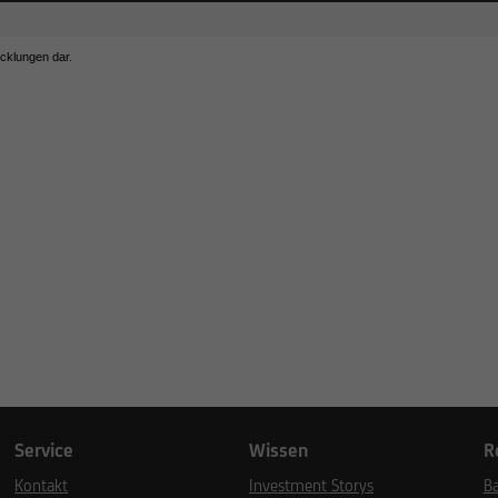
icklungen dar.
Service
Wissen
R
Kontakt
Investment Storys
Ba