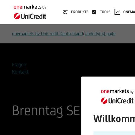
PRODUKTE
TOOLS
ONEMA
/
onemarkets by UniCredit Deutschland
Underlying page
Fragen
Kontakt
Brenntag SE
Willkomm
ISIN
WKN
DE000A1DAHH0
A1DAHH