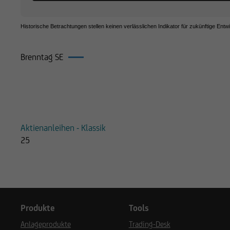
Historische Betrachtungen stellen keinen verlässlichen Indikator für zukünftige Entw
Brenntag SE
Produkte auf Brenntag SE
Aktienanleihen - Klassik
25
Produkte
Tools
Anlageprodukte
Trading-Desk