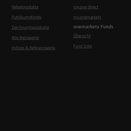
Hebelprodukte
my.one direct
Publikumsfonds
my.onemarkets
onemarkets Funds
Zeichnungsprodukte
Übersicht
Alle Basiswerte
Fund Liste
Indizes & Referenzwerte