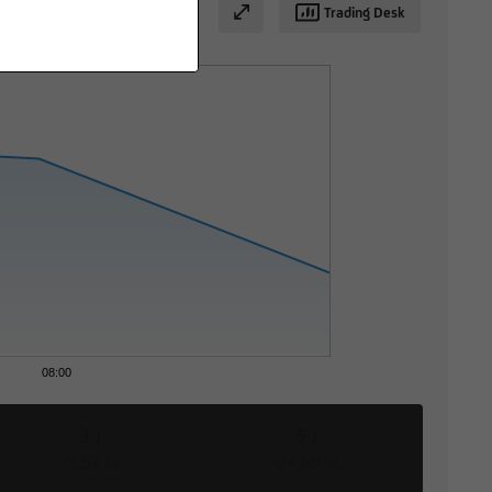
Trading Desk
08:00
3 J
5 J
-5,57 %
-24,69 %