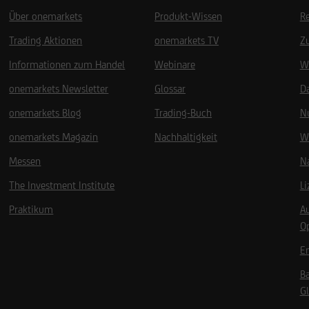
Über onemarkets
Produkt-Wissen
R
Trading Aktionen
onemarkets TV
Z
Informationen zum Handel
Webinare
W
onemarkets Newsletter
Glossar
D
onemarkets Blog
Trading-Buch
N
onemarkets Magazin
Nachhaltigkeit
W
Messen
Na
The Investment Institute
L
Praktikum
A
O
Em
B
Gl