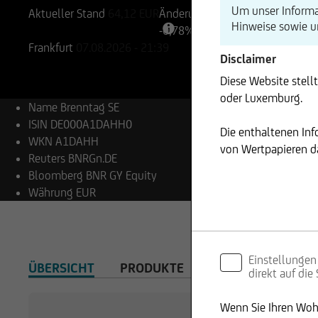
Um unser Informa
Aktueller Stand
64,12
EUR
Änderung
Hinweise sowie 
-0,78%
-0,50
Frankfurt
07.08.2026
- 21:39
Disclaimer
Diese Website stell
oder Luxemburg.
Name
Brenntag SE
ISIN
DE000A1DAHH0
Die enthaltenen In
WKN
A1DAHH
von Wertpapieren da
Reuters
BNRGn.DE
Bloomberg
BNR GY Equity
Währung
EUR
Einstellungen
ÜBERSICHT
PRODUKTE
direkt auf die
Wenn Sie Ihren Wohn