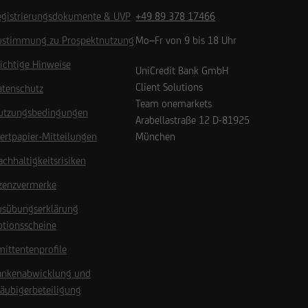
egistrierungsdokumente & UVP
+49 89 378 17466
ustimmung zu Prospektnutzung
Mo–Fr von 9 bis 18 Uhr
ichtige Hinweise
UniCredit Bank GmbH
Client Solutions
atenschutz
Team onemarkets
utzungsbedingungen
Arabellastraße 12
D-81925
ertpapier-Mitteilungen
München
chhaltigkeitsrisiken
izenzvermerke
usübungserklärung
ptionsscheine
ittentenprofile
ankenabwicklung und
äubigerbeteiligung