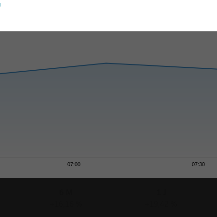
u
07:00
07:30
6 M
1 J
+16,16 %
+19,42 %