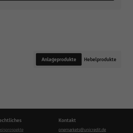
Anlageprodukte
Hebelprodukte
echtliches
Kontakt
sisprospekte
onemarkets@unicredit.de