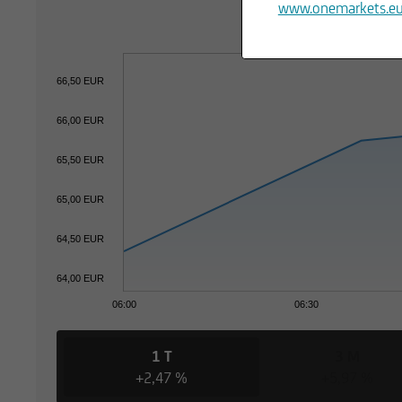
www.onemarkets.e
66,50 EUR
66,00 EUR
65,50 EUR
65,00 EUR
64,50 EUR
64,00 EUR
06:00
06:30
1 T
3 M
+2,47 %
+5,97 %