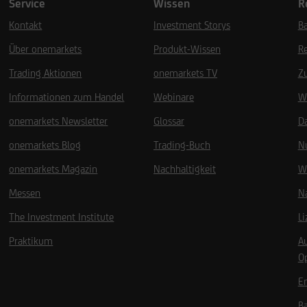
Service
Wissen
R
Kontakt
Investment Storys
Ba
Über onemarkets
Produkt-Wissen
R
Trading Aktionen
onemarkets TV
Z
Informationen zum Handel
Webinare
W
onemarkets Newsletter
Glossar
D
onemarkets Blog
Trading-Buch
N
onemarkets Magazin
Nachhaltigkeit
W
Messen
Na
The Investment Institute
L
Praktikum
A
O
Em
B