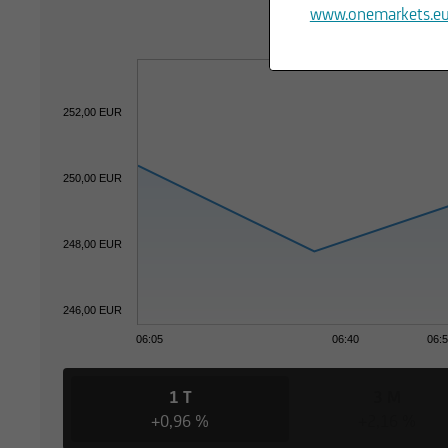
www.onemarkets.e
252,00 EUR
250,00 EUR
248,00 EUR
246,00 EUR
06:05
06:40
06:
1 T
3 M
+0,96 %
+2,16 %