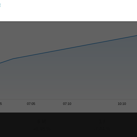
u
55
07:05
07:10
10:10
6 M
1 J
+0,48 %
-7,44 %