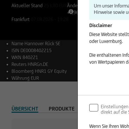
Aktueller Stand
253,80
EUR
Änderung
Um unser Informa
Hinweise sowie 
+0,96%
+2,43
Frankfurt
07.08.2026
- 19:28
Disclaimer
Diese Website stell
oder Luxemburg.
Name
Hannover Rück SE
ISIN
DE0008402215
Die enthaltenen In
WKN
840221
von Wertpapieren da
Reuters
HNRGn.DE
Bloomberg
HNR1 GY Equity
Währung
EUR
Einstellungen
ÜBERSICHT
PRODUKTE
direkt auf die
Wenn Sie Ihren Wohn