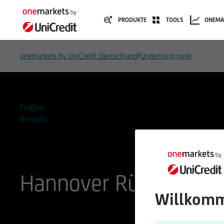
PRODUKTE
TOOLS
ONEMA
/
onemarkets by UniCredit Deutschland
Underlying page
Fragen
Kontakt
Hannover Rück SE
Willkomm
ISIN
WKN
DE0008402215
840221