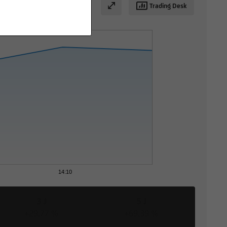
Trading Desk
14:10
3 J
5 J
+29,77 %
+69,39 %