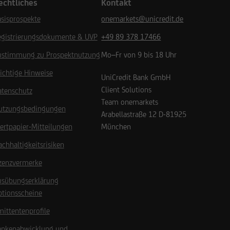
echtliches
Kontakt
sisprospekte
onemarkets@unicredit.de
egistrierungsdokumente & UVP
+49 89 378 17466
ustimmung zu Prospektnutzung
Mo–Fr von 9 bis 18 Uhr
ichtige Hinweise
UniCredit Bank GmbH
Client Solutions
atenschutz
Team onemarkets
utzungsbedingungen
Arabellastraße 12
D-81925
ertpapier-Mitteilungen
München
chhaltigkeitsrisiken
izenzvermerke
usübungserklärung
ptionsscheine
ittentenprofile
ankenabwicklung und