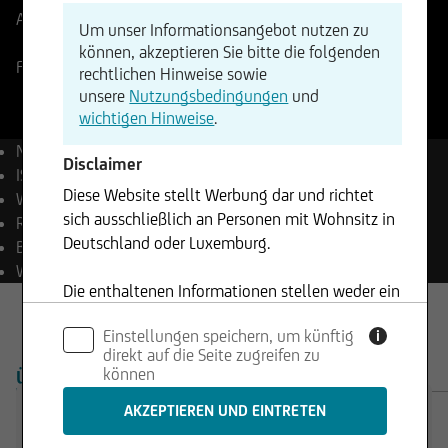
Aktueller Stand
3,97
EUR
Änderung
Um unser Informationsangebot nutzen zu
+0,13%
+0,01
können, akzeptieren Sie bitte die folgenden
Frankfurt
06.08.2026
- 17:29
rechtlichen Hinweise sowie
unsere
Nutzungsbedingungen
und
wichtigen Hinweise
.
Name
CECONOMY AG
Disclaimer
ISIN
DE0007257503
Diese Website stellt Werbung dar und richtet
WKN
725750
sich ausschließlich an Personen mit Wohnsitz in
Reuters
CECG.DE
Deutschland oder Luxemburg.
Bloomberg
CEC GY Equity
Währung
EUR
Die enthaltenen Informationen stellen weder ein
Angebot noch eine Aufforderung zum Kauf oder
Einstellungen speichern, um künftig
i
Verkauf von Wertpapieren dar und dürfen nicht
direkt auf die Seite zugreifen zu
in Rechtsordnungen genutzt werden, in denen
können
ÜBERSICHT
PRODUKTE
dies unzulässig ist.
Trading Desk