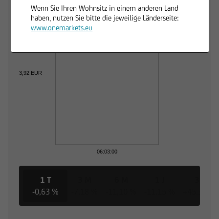
Wenn Sie Ihren Wohnsitz in einem anderen Land
haben, nutzen Sie bitte die jeweilige Länderseite:
www.onemarkets.eu
3,92 EUR
06:03:00
1 T
3 M
6 M
1 J
3 J
-0,63 %
-7,18 %
-11,10 %
-11,15 %
+45,37 %