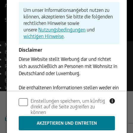
Aktueller Stand
641,00
Änderung
Um unser Informationsangebot nutzen zu
-%
-
können, akzeptieren Sie bitte die folgenden
SIX Swiss Stock Exchange
06.08.2026
- 17:40
rechtlichen Hinweise sowie
unsere
Nutzungsbedingungen
und
wichtigen Hinweise
.
Name
Swisscom AG
Disclaimer
ISIN
CH0008742519
Diese Website stellt Werbung dar und richtet
WKN
916234
sich ausschließlich an Personen mit Wohnsitz in
Reuters
SCMN.S
Deutschland oder Luxemburg.
Bloomberg
SCMN SW
Equity
Die enthaltenen Informationen stellen weder ein
Währung
CHF
Angebot noch eine Aufforderung zum Kauf oder
Einstellungen speichern, um künftig
i
Verkauf von Wertpapieren dar und dürfen nicht
direkt auf die Seite zugreifen zu
in Rechtsordnungen genutzt werden, in denen
können
dies unzulässig ist.
ÜBERSICHT
PRODUKTE