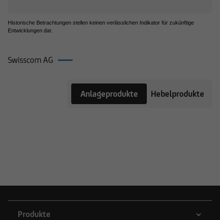
Historische Betrachtungen stellen keinen verlässlichen Indikator für zukünftige
Entwicklungen dar.
Swisscom AG
Produkte
Anlageprodukte
Hebelprodukte
auf
Swisscom
AG
Produkte