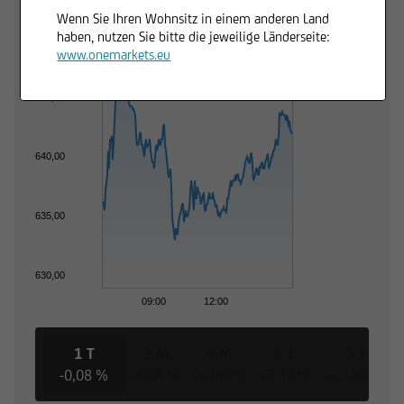
Trading Desk
Wenn Sie Ihren Wohnsitz in einem anderen Land
haben, nutzen Sie bitte die jeweilige Länderseite:
www.onemarkets.eu
645,00
640,00
635,00
630,00
09:00
12:00
1 T
3 M
6 M
1 J
3 J
-0,08 %
-6,04 %
-6,00 %
+7,33 %
+17,85 %